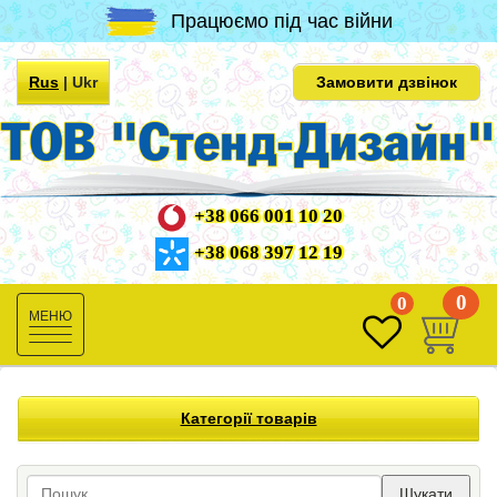
Працюємо під час війни
Rus
|
Ukr
Замовити дзвінок
+38 066 001 10 20
+38 068 397 12 19
0
0
Toggle
navigation
Категорії товарів
Шукати