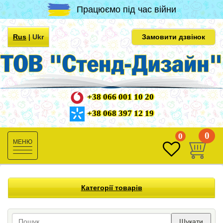
Працюємо під час війни
Rus
|
Ukr
Замовити дзвінок
+38 066 001 10 20
+38 068 397 12 19
0
0
Toggle
navigation
Категорії товарів
Шукати