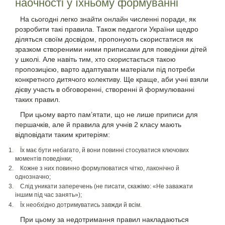
наочності у їхньому формуванні
На сьогодні легко знайти онлайн численні поради, як
розробити такі правила. Також педагоги України щедро
діляться своїм досвідом, пропонують скористатися як
зразком створеними ними приписами для поведінки дітей
у школі. Але навіть тим, хто скористається такою
пропозицією, варто адаптувати матеріали під потреби
конкретного дитячого колективу. Ще краще, аби учні взяли
дієву участь в обговоренні, створенні й формулюванні
таких правил.
При цьому варто пам’ятати, що не лише приписи для
першачків, але й правила для учнів 2 класу мають
відповідати таким критеріям:
Їх має бути небагато, й вони повинні стосуватися ключових
моментів поведінки;
Кожне з них повинно формулюватися чітко, лаконічно й
однозначно;
Слід уникати заперечень (не писати, скажімо: «Не заважати
іншим під час занять»);
Їх необхідно дотримуватись завжди й всім.
При цьому за недотримання правил накладаються