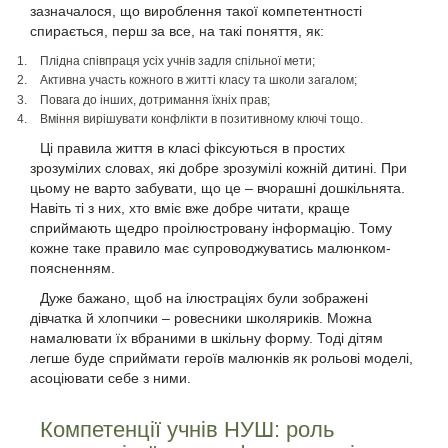
зазначалося, що вироблення такої компетентності
спирається, перш за все, на такі поняття, як:
Плідна співпраця усіх учнів задля спільної мети;
Активна участь кожного в житті класу та школи загалом;
Повага до інших, дотримання їхніх прав;
Вміння вирішувати конфлікти в позитивному ключі тощо.
Ці правила життя в класі
фіксуються в простих
зрозумілих словах, які добре зрозумілі кожній дитині. При
цьому не варто забувати, що це – вчорашні дошкільнята.
Навіть ті з них, хто вміє вже добре читати, краще
сприймають щедро проілюстровану інформацію. Тому
кожне таке правило має супроводжуватись малюнком-
поясненням.
Дуже бажано, щоб на ілюстраціях були зображені
дівчатка й хлопчики – ровесники школяриків. Можна
намалювати їх вбраними в шкільну форму. Тоді дітям
легше буде сприймати героїв малюнків як рольові моделі,
асоціювати себе з ними.
Компетенції учнів НУШ: роль