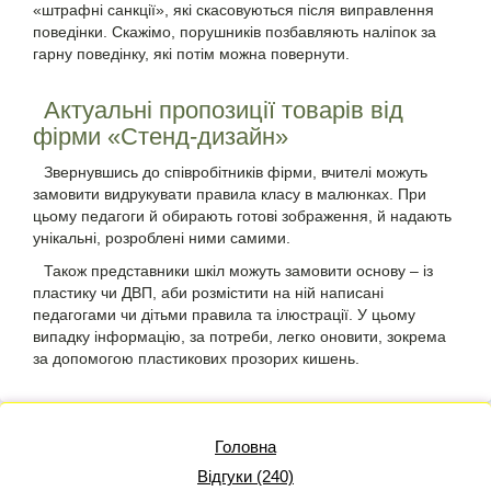
«штрафні санкції», які скасовуються після виправлення
поведінки. Скажімо, порушників позбавляють наліпок за
гарну поведінку, які потім можна повернути.
Актуальні пропозиції товарів від
фірми «Стенд-дизайн»
Звернувшись до співробітників фірми, вчителі можуть
замовити видрукувати правила класу в малюнках.
При
цьому педагоги й обирають готові зображення, й надають
унікальні, розроблені ними самими.
Також представники шкіл можуть замовити основу – із
пластику чи ДВП, аби розмістити на ній написані
педагогами чи дітьми правила та ілюстрації. У цьому
випадку інформацію, за потреби, легко оновити, зокрема
за допомогою пластикових прозорих кишень.
Головна
Відгуки (240)