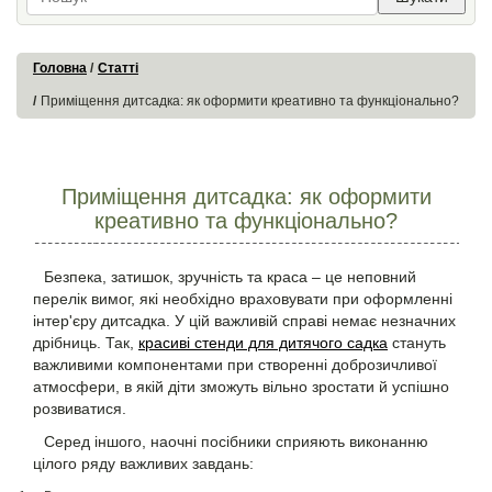
Головна
Статті
Приміщення дитсадка: як оформити креативно та функціонально?
Приміщення дитсадка: як оформити
креативно та функціонально?
Безпека, затишок, зручність та краса – це неповний
перелік вимог, які необхідно враховувати при оформленні
інтер'єру дитсадка. У цій важливій справі немає незначних
дрібниць. Так,
красиві стенди для дитячого садка
стануть
важливими компонентами при створенні доброзичливої
атмосфери, в якій діти зможуть вільно зростати й успішно
розвиватися.
Серед іншого, наочні посібники сприяють виконанню
цілого ряду важливих завдань: