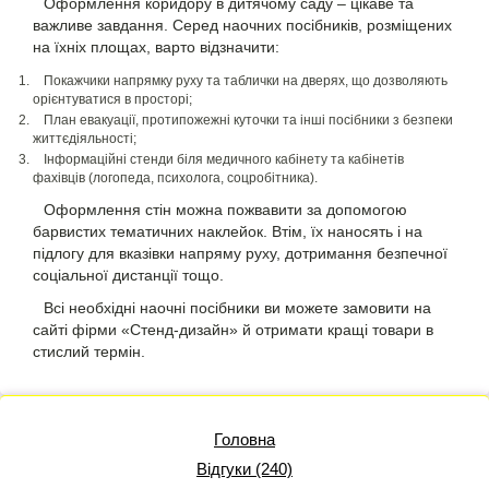
Оформлення коридору в дитячому саду – цікаве та
важливе завдання. Серед наочних посібників, розміщених
на їхніх площах, варто відзначити:
Покажчики напрямку руху та таблички на дверях, що дозволяють
орієнтуватися в просторі;
План евакуації, протипожежні куточки та інші посібники з безпеки
життєдіяльності;
Інформаційні стенди біля медичного кабінету та кабінетів
фахівців (логопеда, психолога, соцробітника).
Оформлення стін можна пожвавити за допомогою
барвистих тематичних наклейок. Втім, їх наносять і на
підлогу для вказівки напряму руху, дотримання безпечної
соціальної дистанції тощо.
Всі необхідні наочні посібники ви можете замовити на
сайті фірми «Стенд-дизайн» й отримати кращі товари в
стислий термін.
Головна
Відгуки (240)