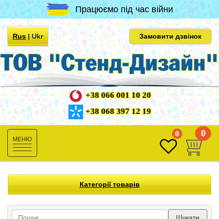
Працюємо під час війни
Rus
|
Ukr
Замовити дзвінок
+38 066 001 10 20
+38 068 397 12 19
0
0
Toggle
navigation
Категорії товарів
Шукати