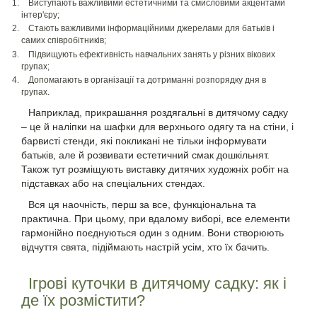
Виступають важливими естетичними та смисловими акцентами
інтер'єру;
Стають важливими інформаційними джерелами для батьків і
самих співробітників;
Підвищують ефективність навчальних занять у різних вікових
групах;
Допомагають в організації та дотриманні розпорядку дня в
групах.
Наприклад, прикрашання роздягальні в дитячому садку
– це й наліпки на шафки для верхнього одягу та на стіни, і
барвисті стенди, які покликані не тільки інформувати
батьків, але й розвивати естетичний смак дошкільнят.
Також тут розміщують виставку дитячих художніх робіт на
підставках або на спеціальних стендах.
Вся ця наочність, перш за все, функціональна та
практична. При цьому, при вдалому виборі, все елементи
гармонійно поєднуються один з одним. Вони створюють
відчуття свята, підіймають настрій усім, хто їх бачить.
Ігрові куточки в дитячому садку: як і
де їх розмістити?