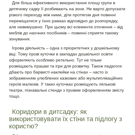
Для більш ефективного використання площі групи в
дитячому садку її розбивають на зони. Не варто допускати
різкого переходу між ними, діти протягом дня повинні
переміщатися у їхніх рамках відповідно до розпорядку,
але невимушено. При цьому всі елементи оточення – від
меблів до наочних посібників – повинні сприяти такому
зонування.
Ігрова діяльність – одна з пріоритетних у дошкільному
віці. Тому ігрові куточки в закладах дошкільної освіти
оформляють особливо ретельно. Тут не тільки
розміщають іграшки та ігри для розвитку. Також педагоги
дбають про барвисті наклейки на стінах – часто із
зображенням улюблених казкових або мультиплікаційних
героїв малюків. У таких куточках розміщують лялькові
театри, пізнавальні стенди з ігровим оформленням змісту
тощо.
Коридори в дитсадку: як
використовувати їх стіни та підлогу з
користю?