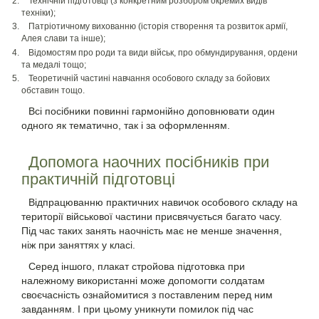
Технічній підготовці (з конкретним розбором окремих видів
техніки);
Патріотичному вихованню (історія створення та розвиток армії,
Алея слави та інше);
Відомостям про роди та види військ, про обмундирування, ордени
та медалі тощо;
Теоретичній частині навчання особового складу за бойових
обставин тощо.
Всі посібники повинні гармонійно доповнювати один
одного як тематично, так і за оформленням.
Допомога наочних посібників при
практичній підготовці
Відпрацюванню практичних навичок особового складу на
території військової частини присвячується багато часу.
Під час таких занять наочність має не менше значення,
ніж при заняттях у класі.
Серед іншого, плакат стройова підготовка при
належному використанні може допомогти солдатам
своєчасність ознайомитися з поставленим перед ним
завданням. І при цьому уникнути помилок під час