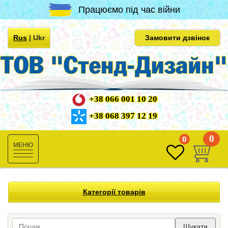
Працюємо під час війни
Rus
|
Ukr
Замовити дзвінок
+38 066 001 10 20
+38 068 397 12 19
0
0
Toggle
navigation
Категорії товарів
Шукати