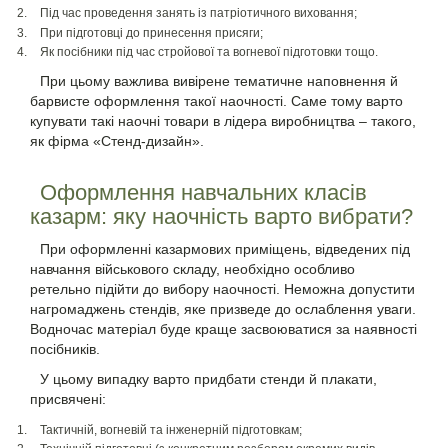
Під час проведення занять із патріотичного виховання;
При підготовці до принесення присяги;
Як посібники під час стройової та вогневої підготовки тощо.
При цьому важлива вивірене тематичне наповнення й
барвисте оформлення такої наочності. Саме тому варто
купувати такі наочні товари в лідера виробництва – такого,
як фірма «Стенд-дизайн».
Оформлення навчальних класів
казарм: яку наочність варто вибрати?
При оформленні казармових приміщень, відведених під
навчання військового складу, необхідно особливо
ретельно підійти до вибору наочності. Неможна допустити
нагромаджень стендів, яке призведе до ослаблення уваги.
Водночас матеріал буде краще засвоюватися за наявності
посібників.
У цьому випадку варто придбати стенди й плакати,
присвячені:
Тактичній, вогневій та інженерній підготовкам;