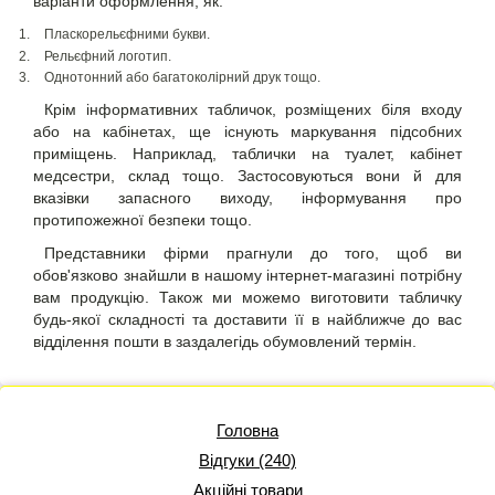
варіанти оформлення, як:
Пласкорельєфними букви.
Рельєфний логотип.
Однотонний або багатоколірний друк тощо.
Крім інформативних табличок, розміщених біля входу
або на кабінетах, ще існують маркування підсобних
приміщень. Наприклад,
таблички на туалет
, кабінет
медсестри, склад тощо. Застосовуються вони й для
вказівки запасного виходу, інформування про
протипожежної безпеки тощо.
Представники фірми прагнули до того, щоб ви
обов'язково знайшли в нашому інтернет-магазині потрібну
вам продукцію. Також ми можемо виготовити табличку
будь-якої складності та доставити її в найближче до вас
відділення пошти в заздалегідь обумовлений термін.
Головна
Відгуки (240)
Акційні товари