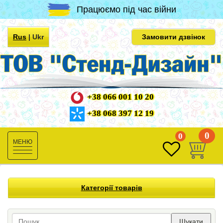
Працюємо під час війни
Rus
|
Ukr
Замовити дзвінок
+38 066 001 10 20
+38 068 397 12 19
0
0
Toggle
navigation
Категорії товарів
Шукати