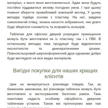
матеріал, з якого вони виготовляються. Адже вони будуть
постійно піддаватися впливу погодних умов. І при цьому
повинні зберегти привабливий зовнішній вигляд. У цьому
випадку підійде основа з пластику. На неї, завдяки
самоклеючій плівці, можна нанести зображення, яке довго
буде зберігати соковитість та яскравість кольорів.
Таблички для офісних дверей
усередині приміщення
можуть бути виготовлені як із пластику, так і з ПВХ. В
останньому випадку така продукція буде відрізнятися
екологічністю та демократичними цінами.
Повнокольоровий широкоформатний друк однаково добре
буде виглядати на всіх видах матеріалів.
Вигідні покупки для наших кращих
клієнтів
Цим не вичерпуються різновиди товарів. Так, за
бажанням замовника, всі різновиди табличок можуть бути
виготовлені із застосуванням багетних рамок. Така
окантовка надасть особливу офіційність дверним
табличкам установ. Також ми пропонуємо вам такі