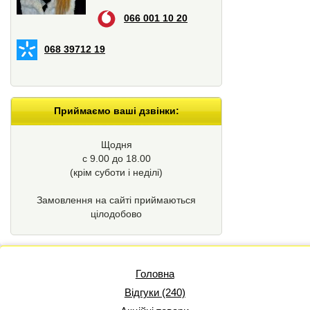
066 001 10 20
068 39712 19
Приймаємо ваші дзвінки:
Щодня
с 9.00 до 18.00
(крім суботи і неділі)
Замовлення на сайті приймаються
цілодобово
Головна
Відгуки (240)