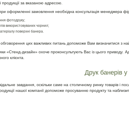
ї продукції за вказаною адресою.
, при оформленні замовлення необхідна консультація менеджера фі
ння фотодруку;
ипів використовуваних чорнил;
атеріалу поверхні банера.
 обговорення цих важливих питань допоможе Вам визначитися з на
ики «Стенд-дизайн» охоче проконсультують Вас із цього приводу. А
жного клієнта.
Друк банерів у
відальне завдання, оскільки саме на столичному ринку товарів і пос
родукції нашої компанії допоможе просуванню продукту та наблизи