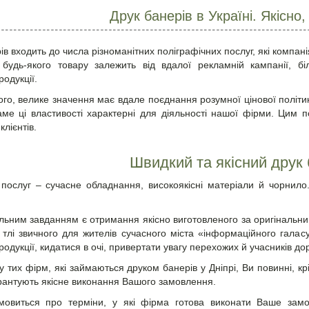
Друк банерів в Україні. Якісно
ів входить до числа різноманітних поліграфічних послуг, які компані
 будь-якого товару залежить від вдалої рекламній кампанії, бі
одукції.
го, велике значення має вдале поєднання розумної цінової політики
ме ці властивості характерні для діяльності нашої фірми. Цим 
клієнтів.
Швидкий та якісний друк 
послуг – сучасне обладнання, високоякісні матеріали й чорнило
.
льним завданням є отримання якісно виготовленого за оригінальн
 тлі звичного для жителів сучасного міста «інформаційного галас
одукції, кидатися в очі, привертати увагу перехожих й учасників до
 тих фірм, які займаються друком банерів у Дніпрі, Ви повинні, крім
рантують якісне виконання Вашого замовлення.
мовиться про терміни, у які фірма готова виконати Ваше замов