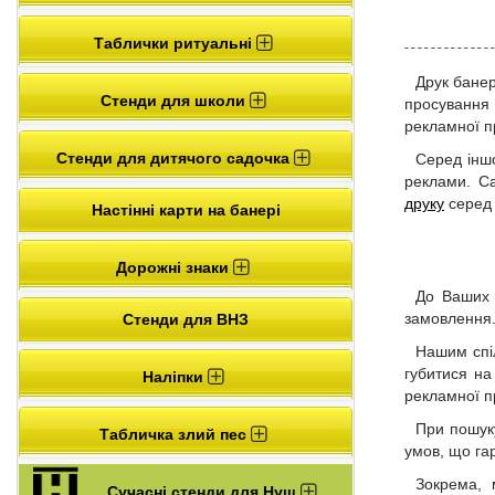
Таблички ритуальні
Друк банер
Стенди для школи
просування
рекламної пр
Стенди для дитячого садочка
Серед іншо
реклами. Са
друку
серед 
Настінні карти на банері
Дорожні знаки
До Ваших 
замовлення
Стенди для ВНЗ
Нашим спі
губитися на
Наліпки
рекламної пр
При пошуку
Табличка злий пес
умов, що га
Зокрема, 
Сучасні стенди для Нуш