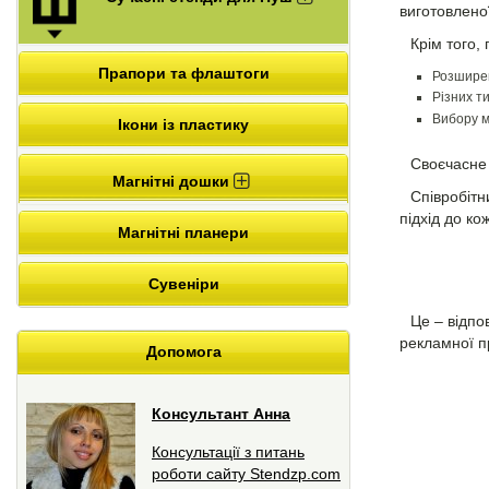
виготовлено
Крім того
Прапори та флаштоги
Розшире
Різних т
Вибору м
Ікони із пластику
Своєчасне
Магнітні дошки
Співробітн
підхід до ко
Магнітні планери
Сувеніри
Це – відпо
рекламної п
Допомога
Консультант Анна
Консультації з питань
роботи сайту Stendzp.com