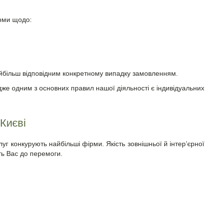
рми щодо:
йбільш відповідним конкретному випадку замовленням.
дже одним з основних правил нашої діяльності є індивідуальних
 Києві
луг конкурують найбільші фірми. Якість зовнішньої й інтер
’
єрної
ть Вас до перемоги.