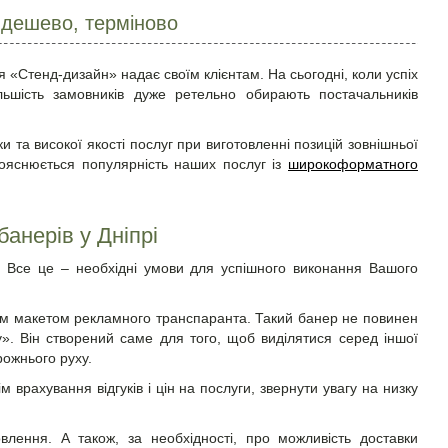
, дешево, терміново
я «Стенд-дизайн» надає своїм клієнтам. На сьогодні, коли успіх
льшість замовників дуже ретельно обирають постачальників
 та високої якості послуг при виготовленні позицій зовнішньої
пояснюється популярність наших послуг із
широкоформатного
банерів у Дніпрі
. Все це – необхідні умови для успішного виконання Вашого
им макетом рекламного транспаранта. Такий банер не повинен
у». Він створений саме для того, щоб виділятися серед іншої
рожнього руху.
 врахування відгуків і цін на послуги, звернути увагу на низку
лення. А також, за необхідності, про можливість доставки