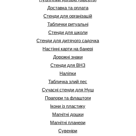
Доставка та оплата
Стенди для організацій
Таблички ритуальні
Стенди для школи
Стенди для дитячого садочка
Настінні карти на банері
Дорожні знаки
Стенди для ВНЗ
Наліпки
Табличка злий пес
Сучасні стенди для Нуш
Прапори та флаштоги
Ікони із пластику
Магнітні дошки
Магнітні планери
Сувеніри