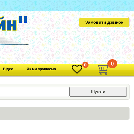
Замовити дзвінок
0
0
Відео
Як ми працюємо
Шукати