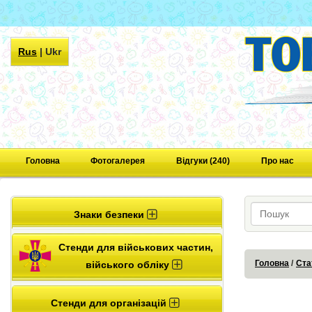
Rus
|
Ukr
Головна
Фотогалерея
Відгуки (240)
Про нас
Знаки безпеки
Стенди для військових частин,
Головна
Ста
війського обліку
Стенди для організацій