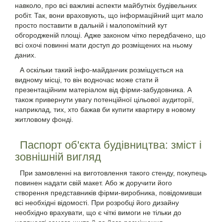
навколо, про всі важливі аспекти майбутніх будівельних
робіт. Так, вони враховують, що інформаційний щит мало
просто поставити в дальній і малопомітний кут
обгородженій площі. Адже законом чітко передбачено, що
всі охочі повинні мати доступ до розміщених на ньому
даних.
А оскільки такий інфо-майданчик розміщується на
видному місці, то він водночас може стати й
презентаційним матеріалом від фірми-забудовника. А
також привернути увагу потенційної цільової аудиторії,
наприклад, тих, хто бажав би купити квартиру в новому
житловому фонді.
Паспорт об'єкта будівництва: зміст і
зовнішній вигляд
При замовленні на виготовлення такого стенду, покупець
повинен надати свій макет. Або ж доручити його
створення представників фірми-виробника, повідомивши
всі необхідні відомості. При розробці його дизайну
необхідно врахувати, що є чіткі вимоги не тільки до