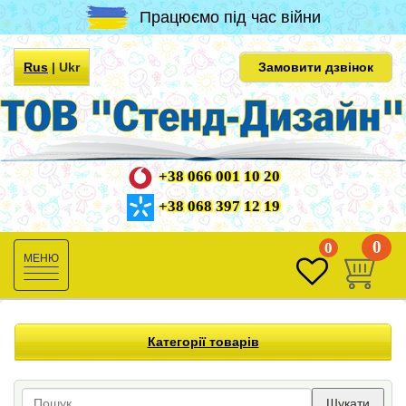
Працюємо під час війни
Rus
|
Ukr
Замовити дзвінок
+38 066 001 10 20
+38 068 397 12 19
0
0
Toggle
navigation
Категорії товарів
Шукати