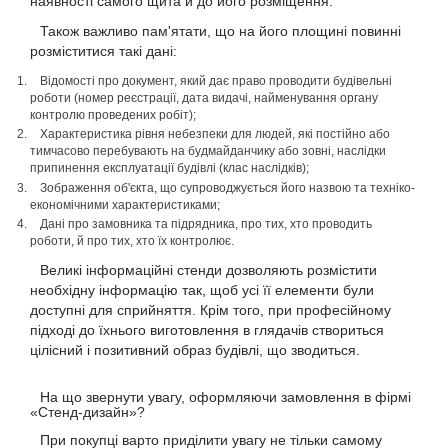
наявності самого щита й до його розміщення.
Також важливо пам'ятати, що на його площині повинні
розміститися такі дані:
Відомості про документ, який дає право проводити будівельні
роботи (номер реєстрації, дата видачі, найменування органу
контролю проведених робіт);
Характеристика рівня небезпеки для людей, які постійно або
тимчасово перебувають на будмайданчику або зовні, наслідки
припинення експлуатації будівлі (клас наслідків);
Зображення об'єкта, що супроводжується його назвою та техніко-
економічними характеристиками;
Дані про замовника та підрядника, про тих, хто проводить
роботи, й про тих, хто їх контролює.
Великі інформаційні стенди дозволяють розмістити
необхідну інформацію так, щоб усі її елементи були
доступні для сприйняття. Крім того, при професійному
підході до їхнього виготовлення в глядачів створиться
цілісний і позитивний образ будівлі, що зводиться.
На що звернути увагу, оформляючи замовлення в фірмі
«Стенд-дизайн»?
При покупці варто приділити увагу не тільки самому