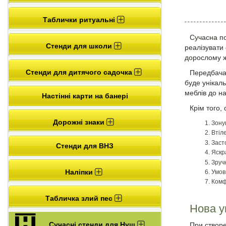
Таблички ритуальні
Сучасна по
Стенди для школи
реалізувати 
дорослому ж
Стенди для дитячого садочка
Передбачає
буде унікаль
меблів до на
Настінні карти на банері
Крім того
Дорожні знаки
Зону
Втіле
Заст
Стенди для ВНЗ
Яскр
Зручн
Наліпки
Умов
Комф
Табличка злий пес
Нова у
Сучасні стенди для Нуш
При створе