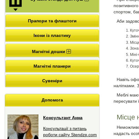
позитивного
спортом, бав
Прапори та флаштоги
Аби задово
Куто
Ікони із пластику
Змін
Місце
Зона 
Магнітні дошки
Міні-
Куто
Магнітні планери
Осер
Навіть офо
Сувеніри
наліпками. 
Меблі мают
Допомога
пересувати ї
Місце 
Консультант Анна
Неможливо 
Консультації з питань
надасть осо
роботи сайту Stendzp.com