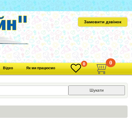
Замовити дзвінок
0
0
Відео
Як ми працюємо
Шукати