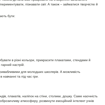
ериментувати, пізнавати світ. А також – займатися творчістю й
ають бути:
рбувати в різні кольори, прикрасити плакатами, стендами й
 гарний настрій.
 привабливими для молодших школярів. А можливість
 навчанні та під час гри.
ів, плакатів, наліпок на стіни, столики, дошку. Саме наочність
доброзичливу атмосферу, розвинути емоційний інтелект учнів