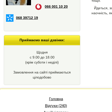
тощо.
066 001 10 20
Йдеться, з
наочність, 
068 39712 19
Приймаємо ваші дзвінки:
Щодня
с 9.00 до 18.00
(крім суботи і неділі)
Замовлення на сайті приймаються
цілодобово
Головна
Відгуки (240)