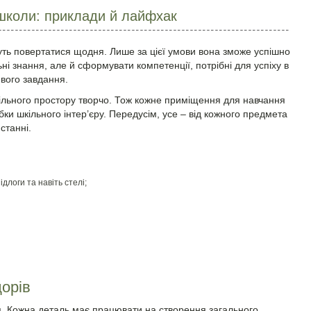
школи: приклади й лайфхак
уть повертатися щодня. Лише за цієї умови вона зможе успішно
ні знання, але й сформувати компетенції, потрібні для успіху в
ивого завдання.
ільного простору творчо. Тож кожне приміщення для навчання
ки шкільного інтер’єру. Передусім, усе – від кожного предмета
станні.
длоги та навіть стелі;
дорів
ця. Кожна деталь має працювати на створення загального