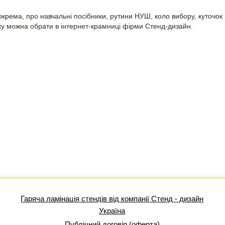
окрема, про навчальні посібники, рутини НУШ, коло вибору, куточок
яку можна обрати в інтернет-крамниці фірми Стенд-дизайн.
Гаряча ламінація стендів від компанії Стенд - дизайн
Україна
Публічний договір (оферта)