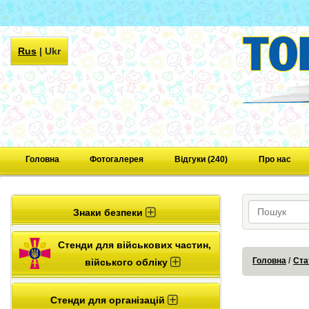
Rus
|
Ukr
Головна
Фотогалерея
Відгуки (240)
Про нас
Знаки безпеки
Стенди для військових частин,
Головна
Ста
війського обліку
Стенди для організацій