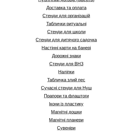
Доставка та оплата
Стенди для організацій
Таблички ритуальні
Стенди для школи
Стенди для дитячого садочка
Настінні карти на банері
Дорожні знаки
Стенди для ВНЗ
Наліпки
Табличка злий пес
Сучасні стенди для Нуш
Прапори та флаштоги
Ікони із пластику
Магнітні дошки
Магнітні планери
Сувеніри