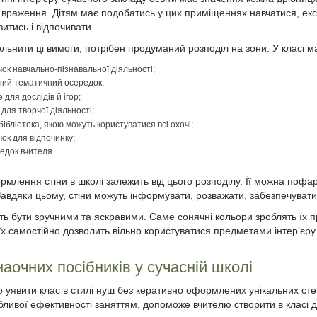
 враження. Дітям має подобатись у цих приміщеннях навчатися, експ
итись і відпочивати.
льнити ці вимоги, потрібен продуманий розподіл на зони. У класі м
чок навчально-пізнавальної діяльності;
ний тематичний осередок;
 для дослідів й ігор;
для творчої діяльності;
бібліотека, якою можуть користуватися всі охочі;
чок для відпочинку;
едок вчителя.
рмлення стіни в школі
залежить від цього розподілу. Її можна пофа
Завдяки цьому, стіни можуть інформувати, розважати, забезпечувати
ь бути зручними та яскравими. Саме сонячні кольори зроблять їх
х самостійно дозволить вільно користуватися предметами інтер’єру в
наочних посібників у сучасній школі
уявити клас в стилі нуш
без керативно оформлених унікальних стенд
бливої ефективності заняттям, допоможе вчителю створити в класі 