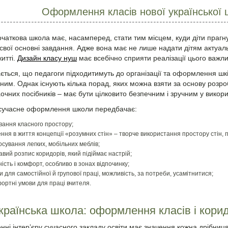
Оформлення класів нової української 
чаткова школа має, насамперед, стати тим місцем, куди діти прагн
свої основні завдання. Адже вона має не лише надати дітям актуаль
итті.
Дизайн класу нуш
має всебічно сприяти реалізації цього важл
ться, що педагоги підходитимуть до організації та оформлення шк
ним. Однак існують кілька порад, яких можна взяти за основу розроб
очних посібників – має бути цілковито безпечним і зручним у викори
, сучасне оформлення школи
передбачає:
вання класного простору;
ння в життя концепції «розумних стін» – творче використання простору стін, пі
осування легких, мобільних меблів;
авий розпис коридорів, який підіймає настрій;
ість і комфорт, особливо в зонах відпочинку;
и для самостійної й групової праці, можливість, за потреби, усамітнитися;
ортні умови для праці вчителя.
країнська школа: оформлення класів і кори
нні інтер’єру сучасного закладу освіти має значення кожна дрібни