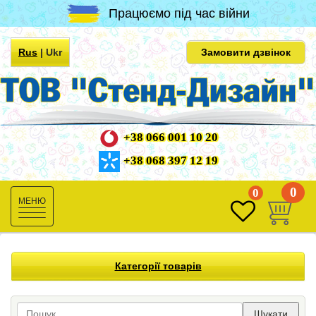
Працюємо під час війни
Rus
|
Ukr
Замовити дзвінок
+38 066 001 10 20
+38 068 397 12 19
0
0
Toggle
navigation
Категорії товарів
Шукати