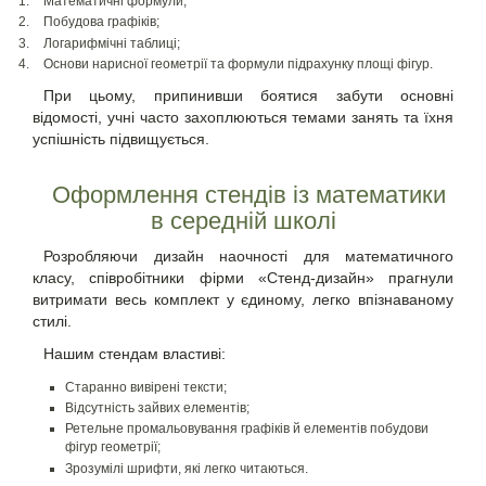
Математичні формули;
Побудова графіків;
Логарифмічні таблиці;
Основи нарисної геометрії та формули підрахунку площі фігур.
При цьому, припинивши боятися забути основні
відомості, учні часто захоплюються темами занять та їхня
успішність підвищується.
Оформлення стендів із математики
в середній школі
Розробляючи дизайн наочності для математичного
класу, співробітники фірми «Стенд-дизайн» прагнули
витримати весь комплект у єдиному, легко впізнаваному
стилі.
Нашим стендам властиві:
Старанно вивірені тексти;
Відсутність зайвих елементів;
Ретельне промальовування графіків й елементів побудови
фігур геометрії;
Зрозумілі шрифти, які легко читаються.