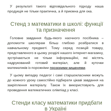
У результаті такого відповідального підходу наша
продукція не тільки практична, а й приємна для ока.
Стенд з математики в школі: функції
та призначення
Головне завдання будь-якого наочного посібника –
допомогти школярам більш глибоко розібратися в
навчальному предметі. Тому серед позицій товару,
представленого в цьому розділі нашого інтернет-магазину,
з
устрічаються не тільки інформаційні, які містять
надрукований готовий матеріал, але й куточки
математиків із порожніми
прозорими кишенями
.
У цьому випадку педагог і самі старшокласники можуть
до кожного уроку самостійно підбирати цікаві завдання на
закріплення матеріалу. Також їх використовують для
проведення математичних олімпіад у класі.
Стенди класу математики придбати
в Україні