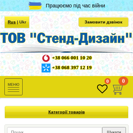
Працюємо під час війни
Rus
|
Ukr
Замовити дзвінок
+38 066 001 10 20
+38 068 397 12 19
0
0
Toggle
navigation
Категорії товарів
Шукати