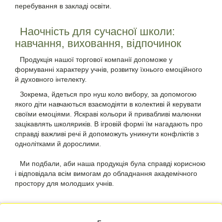
перебування в закладі освіти.
Наочність для сучасної школи:
навчання, виховання, відпочинок
Продукція нашої торгової компанії допоможе у
формуванні характеру учнів, розвитку їхнього емоційного
й духовного інтелекту.
Зокрема, йдеться про нуш коло вибору, за допомогою
якого діти навчаються взаємодіяти в колективі й керувати
своїми емоціями. Яскраві кольори й привабливі малюнки
зацікавлять школяриків. В ігровій формі їм нагадають про
справді важливі речі й допоможуть уникнути конфліктів з
однолітками й дорослими.
Ми подбали, аби наша продукція була справді корисною
і відповідала всім вимогам до обладнання академічного
простору для молодших учнів.