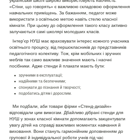
українській школі широко використовують наочність.
«Стіни, що говорять» є важливою складовою оформлення
навчальних приміщень. За бажанням, педагог може
використати з освітньою метою навіть стелю класної
кімнати. При цьому до оформлення такого класу активно
залучаються самі школярі молодших класів.
Інтер'єр НУШ має враховувати інтерес кожного учасника
освітнього процесу, від першокласників до представників
педагогічного колективу. Тож, крім мобільних і зручних
меблів так само важливе значення мають і наочні
посібники. Адже стенди й плакати мають бути:
зручними в експлуатації;
надійними та безпечними;
спонукати до пізнання й творчості;
подобатись дітям і дорослим.
Ми подбали, аби товари фірми «Стенд-дизайн»
відповідали цим вимогам. Дбайливо дібрані стенди для
НУШ у зонах класної кімнати допомагають закцентувати
увагу дітей на справді важливих моментах навчання й
виховання. Вони стануть гармонійним доповненням до
групової й індивідуальної роботи учнів під час