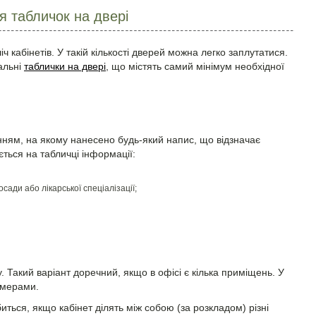
 табличок на двері
ч кабінетів. У такій кількості дверей можна легко заплутатися.
альні
таблички на двері
, що містять самий мінімум необхідної
ням, на якому нанесено будь-який напис, що відзначає
ється на табличці інформації:
ади або лікарської спеціалізації;
. Такий варіант доречний, якщо в офісі є кілька приміщень. У
омерами.
иться, якщо кабінет ділять між собою (за розкладом) різні