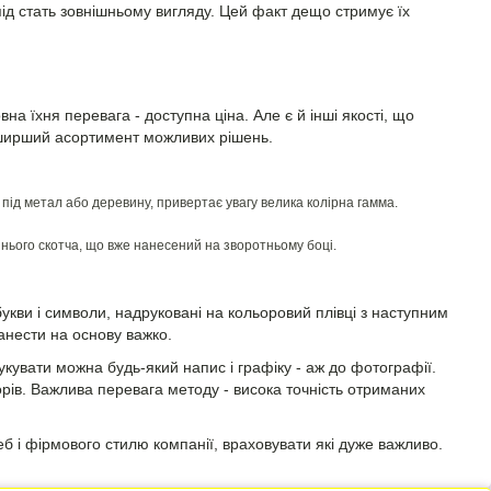
 під стать зовнішньому вигляду. Цей факт дещо стримує їх
вна їхня перевага - доступна ціна. Але є й інші якості, що
айширший асортимент можливих рішень.
 під метал або деревину, привертає увагу велика колірна гамма.
нього скотча, що вже нанесений на зворотньому боці.
укви і символи, надруковані на кольоровий плівці з наступним
анести на основу важко.
кувати можна будь-який напис і графіку - аж до фотографії.
рів. Важлива перевага методу - висока точність отриманих
еб і фірмового стилю компанії, враховувати які дуже важливо.