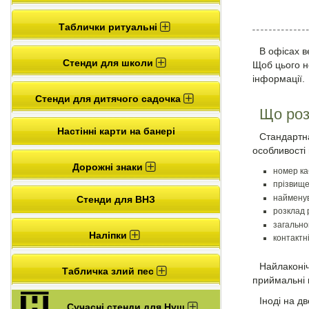
Таблички ритуальні
В офісах в
Стенди для школи
Щоб цього н
інформації.
Стенди для дитячого садочка
Що роз
Настінні карти на банері
Стандартна
особливості 
Дорожні знаки
номер ка
прізвище
найменув
Стенди для ВНЗ
розклад 
загально
Наліпки
контактн
Найлаконіч
Табличка злий пес
приймальні 
Іноді на д
Сучасні стенди для Нуш