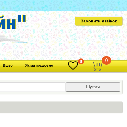
Замовити дзвінок
0
0
Відео
Як ми працюємо
Шукати