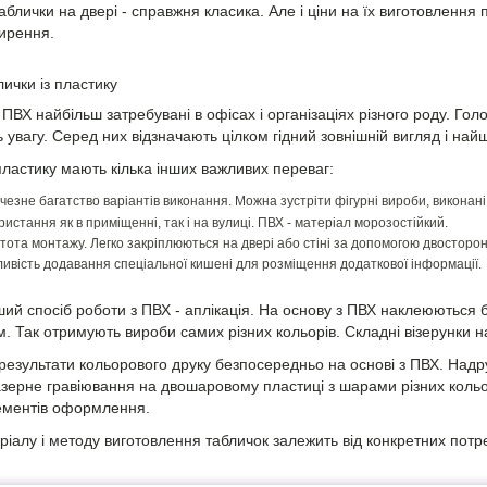
аблички на двері - справжня класика. Але і ціни на їх виготовлення
ирення.
лички із пластику
 ПВХ найбільш затребувані в офісах і організаціях різного роду. Голо
 увагу. Серед них відзначають цілком гідний зовнішній вигляд і н
пластику мають кілька інших важливих переваг:
чезне багатство варіантів виконання. Можна зустріти фігурні вироби, виконані
ристання як в приміщенні, так і на вулиці. ПВХ - матеріал морозостійкий.
тота монтажу. Легко закріплюються на двері або стіні за допомогою двосторон
ивість додавання спеціальної кишені для розміщення додаткової інформації.
ий спосіб роботи з ПВХ - аплікація. На основу з ПВХ наклеюються б
м. Так отримують вироби самих різних кольорів. Складні візерунки н
езультати кольорового друку безпосередньо на основі з ПВХ. Надру
азерне гравіювання на двошаровому пластиці з шарами різних кольо
лементів оформлення.
ріалу і методу виготовлення табличок залежить від конкретних потр