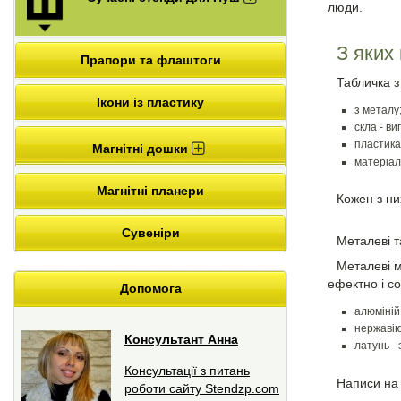
люди.
З яких
Прапори та флаштоги
Табличка з
Ікони із пластику
з металу
скла - в
пластика
Магнітні дошки
матеріал
Магнітні планери
Кожен з ни
Сувеніри
Металеві т
Металеві м
ефектно і со
Допомога
алюміній
нержавію
Консультант Анна
латунь -
Консультації з питань
Написи на 
роботи сайту Stendzp.com