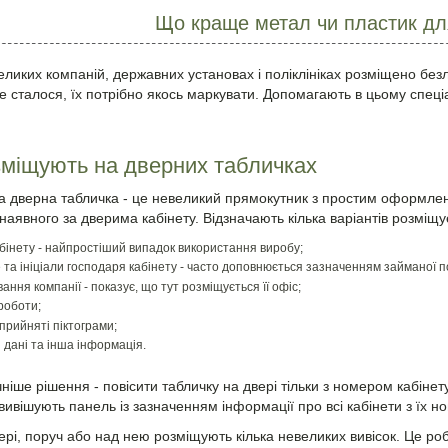
Що краще метал чи пластик для
еликих компаній, державних установах і поліклініках розміщено безлі
е сталося, їх потрібно якось маркувати. Допомагають в цьому спеці
міщують на дверних табличках
 дверна табличка - це невеликий прямокутник з простим оформлен
наявного за дверима кабінету. Відзначають кілька варіантів розміщу
бінету - найпростіший випадок використання виробу;
 та ініціали господаря кабінету - часто доповнюється зазначенням займаної пос
ання компанії - показує, що тут розміщується її офіс;
роботи;
прийняті піктограми;
і дані та інша інформація.
ніше рішення - повісити табличку на двері тільки з номером кабінету
вивішують панель із зазначенням інформації про всі кабінети з їх н
вері, поруч або над нею розміщують кілька невеликих вивісок. Це роб