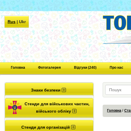
Rus
|
Ukr
Головна
Фотогалерея
Відгуки (240)
Про нас
Знаки безпеки
Стенди для військових частин,
Головна
Ста
війського обліку
Стенди для організацій