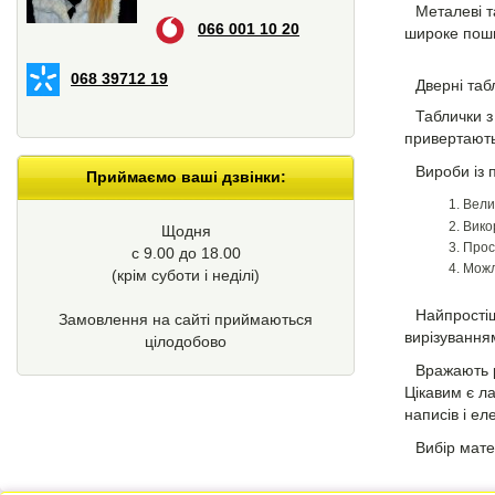
Металеві т
066 001 10 20
широке пош
068 39712 19
Дверні таб
Таблички з
привертають
Вироби із 
Приймаємо ваші дзвінки:
Вели
Вико
Щодня
Прос
с 9.00 до 18.00
Можл
(крім суботи і неділі)
Найпростіш
Замовлення на сайті приймаються
вирізування
цілодобово
Вражають р
Цікавим є л
написів і е
Вибір мате