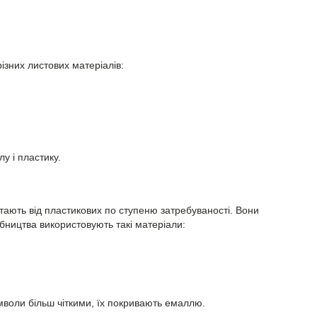
ізних листових матеріалів:
у і пластику.
тають від пластикових по ступеню затребуваності. Вони
обництва використовують такі матеріали:
мволи більш чіткими, їх покривають емаллю.