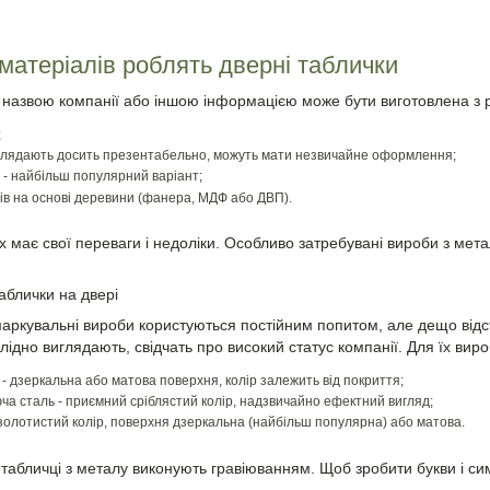
 матеріалів роблять дверні таблички
 назвою компанії або іншою інформацією може бути виготовлена ​​з р
;
иглядають досить презентабельно, можуть мати незвичайне оформлення;
 - найбільш популярний варіант;
ів на основі деревини (фанера, МДФ або ДВП).
х має свої переваги і недоліки. Особливо затребувані вироби з метал
аблички на двері
аркувальні вироби користуються постійним попитом, але дещо відс
лідно виглядають, свідчать про високий статус компанії. Для їх вир
 - дзеркальна або матова поверхня, колір залежить від покриття;
ча сталь - приємний сріблястий колір, надзвичайно ефектний вигляд;
 золотистий колір, поверхня дзеркальна (найбільш популярна) або матова.
табличці з металу виконують гравіюванням. Щоб зробити букви і си