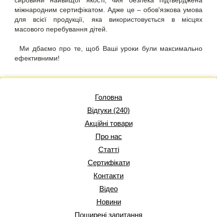
сировини найвищої якості, чия безпека підтверджена
міжнародним сертифікатом. Адже це – обов'язкова умова
для всієї продукції, яка використовується в місцях
масового перебування дітей.
Ми дбаємо про те, щоб Ваші уроки були максимально
ефективними!
Головна
Відгуки (240)
Акційні товари
Про нас
Статті
Сертифікати
Контакти
Відео
Новини
Поширені запитання