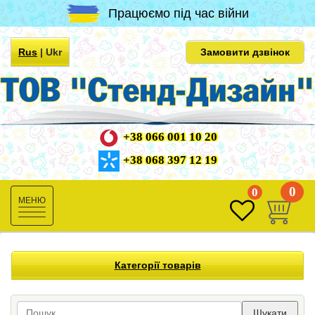
Працюємо під час війни
Rus
|
Ukr
Замовити дзвінок
+38 066 001 10 20
+38 068 397 12 19
0
0
Toggle
navigation
Категорії товарів
Шукати