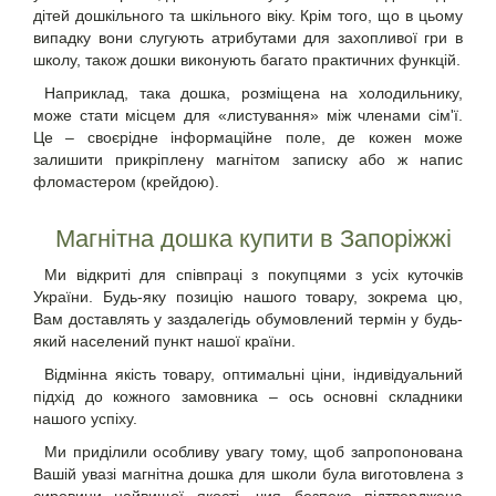
дітей дошкільного та шкільного віку. Крім того, що в цьому
випадку вони слугують атрибутами для захопливої гри в
школу, також дошки виконують багато практичних функцій.
Наприклад, така дошка, розміщена на холодильнику,
може стати місцем для «листування» між членами сім'ї.
Це – своєрідне інформаційне поле, де кожен може
залишити прикріплену магнітом записку або ж напис
фломастером (крейдою).
Магнітна дошка купити в Запоріжжі
Ми відкриті для співпраці з покупцями з усіх куточків
України. Будь-яку позицію нашого товару, зокрема цю,
Вам доставлять у заздалегідь обумовлений термін у будь-
який населений пункт нашої країни.
Відмінна якість товару, оптимальні ціни, індивідуальний
підхід до кожного замовника – ось основні складники
нашого успіху.
Ми приділили особливу увагу тому, щоб запропонована
Вашій увазі магнітна дошка для школи була виготовлена з