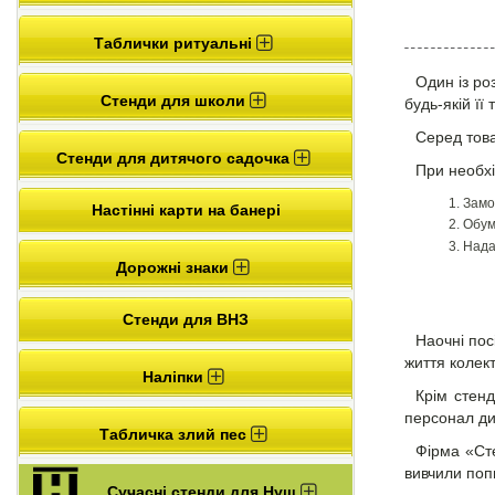
Таблички ритуальні
Один із ро
Стенди для школи
будь-якій ї
Серед това
Стенди для дитячого садочка
При необхі
Замо
Настінні карти на банері
Обум
Нада
Дорожні знаки
Стенди для ВНЗ
Наочні пос
життя колек
Наліпки
Крім стенд
персонал ди
Табличка злий пес
Фірма «Сте
вивчили поп
Сучасні стенди для Нуш