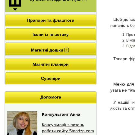
Щоб допомо
Прапори та флаштоги
наявність бі
Ікони із пластику
Про 
Віко
Відо
Магнітні дошки
Товари фір
Магнітні планери
Сувеніри
Меню для 
увага не тіль
Допомога
У нашій і
якість та оп
Консультант Анна
Консультації з питань
роботи сайту Stendzp.com