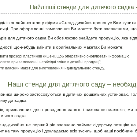
Найліпші стенди для дитячого садка
зділів онлайн-каталогу фірми «Стенд-дизайн» пропонує Вам купити 
ї точці. При оформленні замовлення Ви можете бути впевненими, що
рів для дитячого садка Ви обов'язково знайдете продукцію, яка в
дності що-небудь змінити в оригінальних макетах Ви можете:
вити прозорі пластикові кишені, щоб оперативно оновлювати інформацію;
овити при замовленні необхідні зміни в дизайні продукції;
ти власний макет для виготовлення індивідуального стенду.
Наші стенди для дитячого саду – необхі
ібники широко застосовуються в дитячих дошкільних установах. Голо
тиву дитсадка.
ів, призначених для проведення занять і виховання малюків, ми 
тячого садка.
нд-дизайн» не перший рік впевнено займає лідерську позицію на р
ит на таку продукцію і докладаємо всіх зусиль, щоб наші посібники 