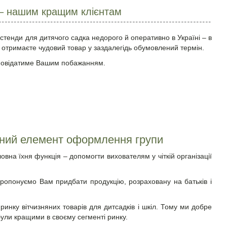
 – нашим кращим клієнтам
стенди для дитячого садка недорого й оперативно в Україні – в
 отримаєте чудовий товар у заздалегідь обумовлений термін.
ідповідатиме Вашим побажанням.
дний елемент оформлення групи
вна їхня функція – допомогти вихователям у чіткій організації
пропонуємо Вам придбати продукцію, розраховану на батьків і
инку вітчизняних товарів для дитсадків і шкіл. Тому ми добре
були кращими в своєму сегменті ринку.