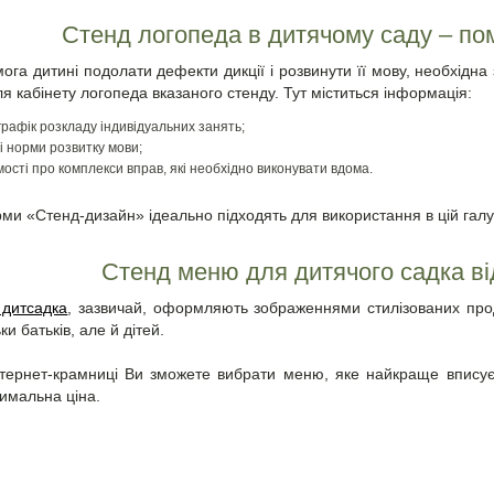
Стенд логопеда
в дитячому саду – помі
га дитині подолати дефекти дикції і розвинути її мову, необхідна 
ля кабінету логопеда вказаного стенду. Тут міститься інформація:
графік розкладу індивідуальних занять;
ві норми розвитку мови;
мості про комплекси вправ, які необхідно виконувати вдома.
ми «Стенд-дизайн» ідеально підходять для використання в цій галуз
Стенд меню для дитячого садка ві
дитсадка
, зазвичай, оформляють зображеннями стилізованих про
ки батьків, але й дітей.
нтернет-крамниці Ви зможете вибрати меню, яке найкраще вписуєть
тимальна ціна.