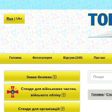
Rus
|
Ukr
Головна
Фотогалерея
Відгуки (240)
Про нас
Знаки безпеки
Стенди для військових частин,
Головна
Ста
війського обліку
Стенди для організацій