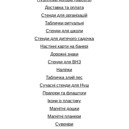
Доставка та оплата
Стенди для організацій
Таблички ритуальні
Стенди для школи
Стенди для дитячого садочка
Настінні карти на банері
Дорожні знаки
Стенди для ВНЗ
Наліпки
Табличка злий пес
Сучасні стенди для Нуш
Прапори та флаштоги
Ікони із пластику
Магнітні дошки
Магнітні планери
Сувеніри