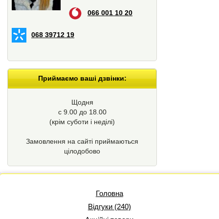
066 001 10 20
068 39712 19
Приймаємо ваші дзвінки:
Щодня
с 9.00 до 18.00
(крім суботи і неділі)
Замовлення на сайті приймаються
цілодобово
Головна
Відгуки (240)