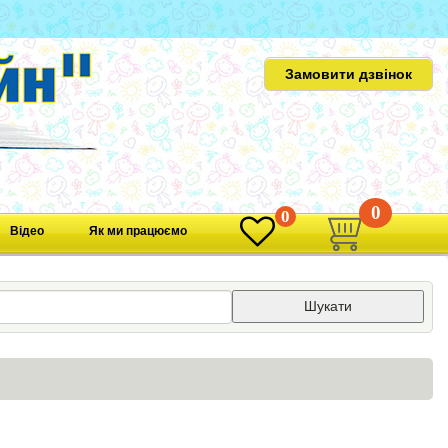
Замовити дзвінок
0
0
Відео
Як ми працюємо
Шукати