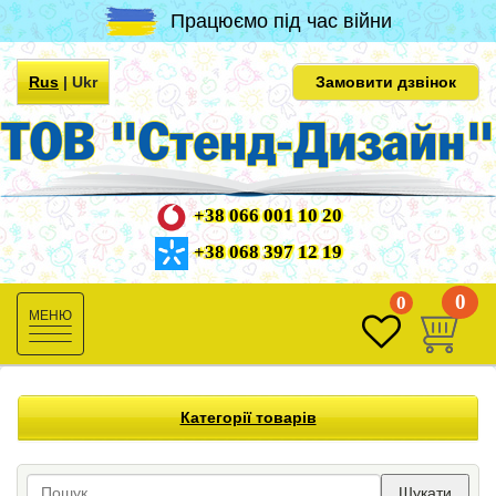
Працюємо під час війни
Rus
|
Ukr
Замовити дзвінок
+38 066 001 10 20
+38 068 397 12 19
0
0
Toggle
navigation
Категорії товарів
Шукати