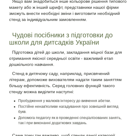
Якщо вам знадобиться інше кольорове рішення типового
макету або ж інший шрифт, представники нашої фірми
зможуть внести необхідні зміни і виготовити необхідний
стенд за індивідуальним замовленням.
Чудові посібники з підготовки до
школи для дитсадків України
Підготовка дітей до школи, закладання міцної бази для
отримання якісної середньої освіти - важливий етап
дошкільного навчання.
Стенд в дитячому саду, наприклад, присвячений
літерам, допоможе вихователям надати таким заняттям
більшу ефективність. Серед головних функцій такого
стенду можна виділити наступні:
Пробудження у малюків інтересу до вивчення абетки.
Постійне ненав'язливе нагадування про зовнішній вигляд
букв.
Допомога педагогу як в проведенні спеціалізованих занять,
так і при виконанні додаткових завдань.
Саме тому так важливо, щоб стенди даної категорії