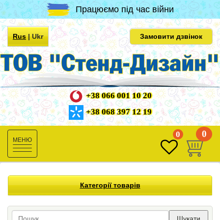
Працюємо під час війни
Rus
|
Ukr
Замовити дзвінок
+38 066 001 10 20
+38 068 397 12 19
0
0
Toggle
navigation
Категорії товарів
Шукати