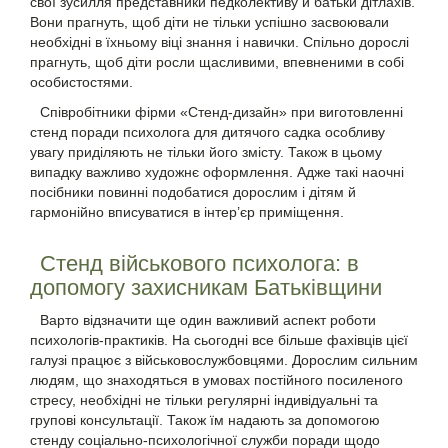
свої зусилля представники педколективу й батьки дітлахів.
Вони прагнуть, щоб діти не тільки успішно засвоювали
необхідні в їхньому віці знання і навички. Спільно дорослі
прагнуть, щоб діти росли щасливими, впевненими в собі
особистостями.
Співробітники фірми «Стенд-дизайн» при виготовленні
стенд поради психолога для дитячого садка особливу
увагу приділяють не тільки його змісту. Також в цьому
випадку важливо художнє оформлення. Адже такі наочні
посібники повинні подобатися дорослим і дітям й
гармонійно вписуватися в інтер’єр приміщення.
Стенд військового психолога: в
допомогу захисникам Батьківщини
Варто відзначити ще один важливий аспект роботи
психологів-практиків. На сьогодні все більше фахівців цієї
галузі працює з військовослужбовцями. Дорослим сильним
людям, що знаходяться в умовах постійного посиленого
стресу, необхідні не тільки регулярні індивідуальні та
групові консультації. Також їм надають за допомогою
стенду соціально-психологічної служби поради щодо