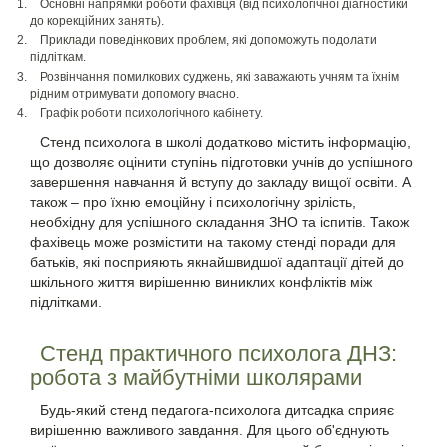
Основні напрямки роботи фахівця (від психологічної діагностики
до корекційних занять).
Приклади поведінкових проблем, які допоможуть подолати
підліткам.
Розвінчання помилкових суджень, які заважають учням та їхнім
рідним отримувати допомогу вчасно.
Графік роботи психологічного кабінету.
Стенд психолога в школі додатково містить інформацію,
що дозволяє оцінити ступінь підготовки учнів до успішного
завершення навчання й вступу до закладу вищої освіти. А
також – про їхню емоційну і психологічну зрілість,
необхідну для успішного складання ЗНО та іспитів. Також
фахівець може розмістити на такому стенді поради для
батьків, які посприяють якнайшвидшої адаптації дітей до
шкільного життя вирішенню виниклих конфліктів між
підлітками.
Стенд практичного психолога ДНЗ:
робота з майбутніми школярами
Будь-який стенд педагога-психолога дитсадка сприяє
вирішенню важливого завдання. Для цього об'єднують