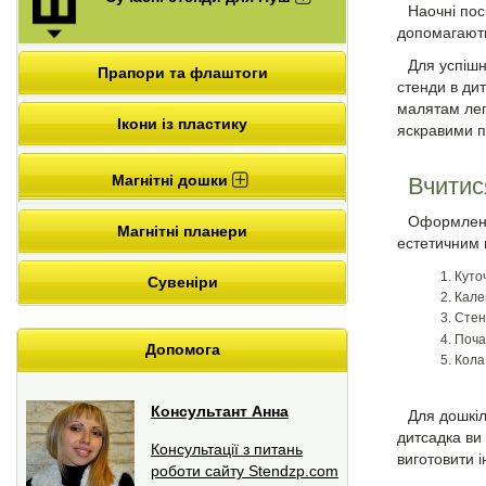
Наочні пос
допомагають
Для успішн
Прапори та флаштоги
стенди в ди
малятам лег
Ікони із пластику
яскравими 
Магнітні дошки
Вчитис
Оформлення
Магнітні планери
естетичним 
Куто
Сувеніри
Кале
Стен
Поча
Допомога
Кола
Консультант Анна
Для дошкіл
дитсадка ви 
Консультації з питань
виготовити і
роботи сайту Stendzp.com