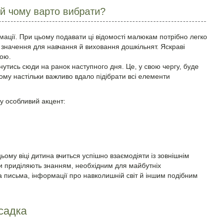
 й чому варто вибрати?
мації. При цьому подавати ці відомості малюкам потрібно легко
значення для навчання й виховання дошкільнят. Яскраві
рою.
нутись сюди на ранок наступного дня. Це, у свою чергу, буде
 Тому настільки важливо вдало підібрати всі елементи
му особливий акцент:
ьому віці дитина вчиться успішно взаємодіяти із зовнішнім
ваги приділяють знанням, необхідним для майбутніх
 письма, інформації про навколишній світ й іншим подібним
садка