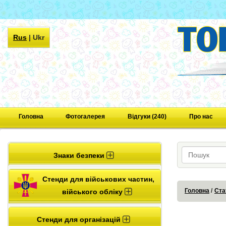
Rus
|
Ukr
Головна
Фотогалерея
Відгуки (240)
Про нас
Знаки безпеки
Стенди для військових частин,
Головна
Ста
війського обліку
Стенди для організацій