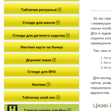
Таблички ритуальні
За час пер
Стенди для школи
і невимушен
наочні посі
Діти із зад
Стенди для дитячого садочка
сприяти успі
приміщення 
Настінні карти на банері
Так, наш с
На я
Дорожні знаки
На с
На о
Стенди для ВНЗ
Для молодш
світом, розв
Наліпки
першокласни
відомостям.
Табличка злий пес
Цікаві
Сучасні стенди для Нуш