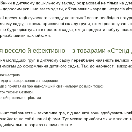
ібники в дитячому дошкільному закладі розраховані не тільки на діте
 дорослим успішно взаємодіяти, об'єднавшись заради інтересів діт
ої презентації сучасного закладу дошкільної освіти необхідно потур
тячому садку, зокрема присвячені складу групи, схемі розташувань 
ше буде орієнтувати в просторі садка, якщо предмети побуту: шафки
привабливими наклейками.
я весело й ефективно – з товарами «Стенд
 молодших груп в дитячому садку передбачає наявність великої кіл
вимогам до оформлення дитячого садка. Так, до наочності, використо
чок настрою.
ндар спостереження за природою.
ди з поняттями про навколишній світ (кольору, розміри тощо).
ток техніки безпеки.
 з обертовими стрілками.
ьнят такі заняття – захоплива гра, під час якої вони здобувають нові 
знайдете на сайті нашої фірми. Тут можна придбати як комплекти та
ндивідуальні товари за вашим ескізом.