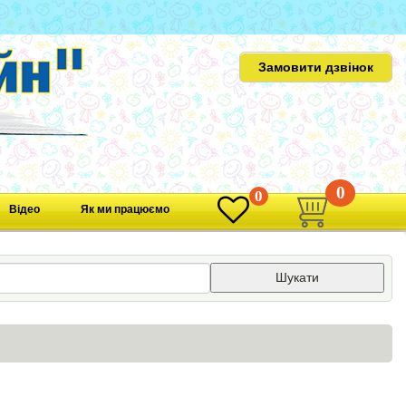
Замовити дзвінок
0
0
Відео
Як ми працюємо
Шукати