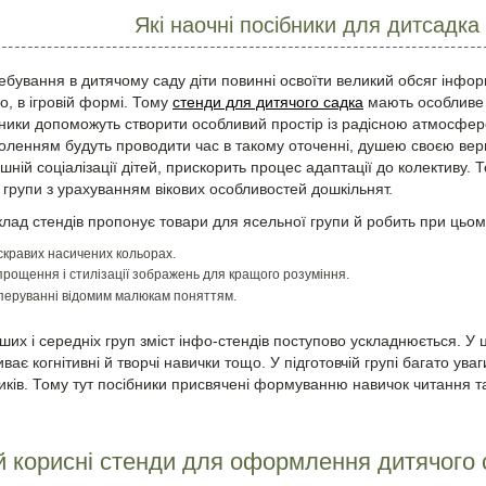
Які наочні посібники для дитсадка
ебування в дитячому саду діти повинні освоїти великий обсяг інфор
о, в ігровій формі. Тому
стенди для дитячого садка
мають особливе 
бники допоможуть створити особливий простір із радісною атмосфе
оволенням будуть проводити час в такому оточенні, душею своєю вер
шній соціалізації дітей, прискорить процес адаптації до колективу.
групи з урахуванням вікових особливостей дошкільнят.
клад стендів пропонує товари для ясельної групи й робить при цьо
скравих насичених кольорах.
прощення і стилізації зображень для кращого розуміння.
перуванні відомим малюкам поняттям.
их і середніх груп зміст інфо-стендів поступово ускладнюється. У ц
иває когнітивні й творчі навички тощо. У підготовчій групі багато у
ків. Тому тут посібники присвячені формуванню навичок читання та
 й корисні стенди для оформлення дитячого 