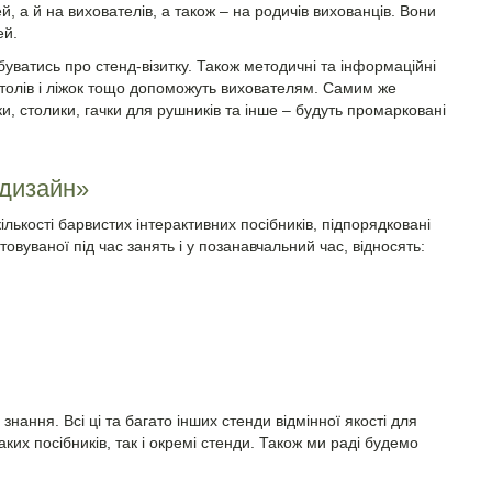
й, а й на вихователів, а також – на родичів вихованців. Вони
ей.
буватись про стенд-візитку. Також методичні та інформаційні
столів і ліжок тощо допоможуть вихователям. Самим же
, столики, гачки для рушників та інше – будуть промарковані
-дизайн»
ькості барвистих інтерактивних посібників, підпорядковані
вуваної під час занять і у позанавчальний час, відносять:
знання. Всі ці та багато інших стенди відмінної якості для
ких посібників, так і окремі стенди. Також ми раді будемо