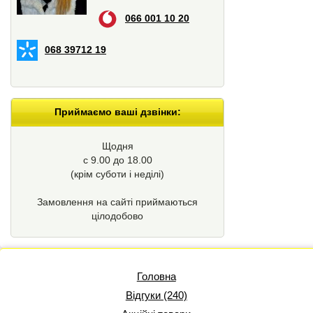
066 001 10 20
068 39712 19
Приймаємо ваші дзвінки:
Щодня
с 9.00 до 18.00
(крім суботи і неділі)
Замовлення на сайті приймаються
цілодобово
Головна
Відгуки (240)