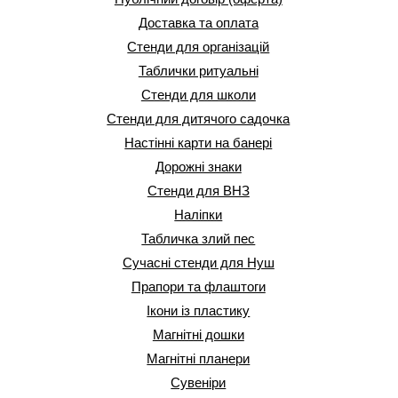
Доставка та оплата
Стенди для організацій
Таблички ритуальні
Стенди для школи
Стенди для дитячого садочка
Настінні карти на банері
Дорожні знаки
Стенди для ВНЗ
Наліпки
Табличка злий пес
Сучасні стенди для Нуш
Прапори та флаштоги
Ікони із пластику
Магнітні дошки
Магнітні планери
Сувеніри