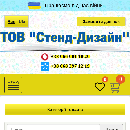
Працюємо під час війни
Rus
|
Ukr
Замовити дзвінок
+38 066 001 10 20
+38 068 397 12 19
0
0
Toggle
navigation
Категорії товарів
Шукати