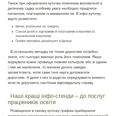
Також при оформленні куточка помічника вихователя в
дитячому садку особливу увагу необхідно приділити
питанням, пов'язаним із вживанням їжі. В інфо-куточку
варто розмістити:
Меню, розписане на тиждень.
Список дітей із харчовими й побутовими алергіями (із
зазначенням алергенів).
Графік чергувань дошкільнят в їдальні.
В останньому випадку не тільки дорослим потрібно
знати, хто сьогодні виконує роль його помічників. Якщо
маркувати кожне прізвище певним кольором або ж одним
і тим же малюнком, то малюки досить швидко
запам'ятають, коли саме їхня черга допомагати
дорослим. А деякі з них із радістю передчувають момент,
коли їм доручають настільки відповідальну справу.
Наші кращі інфо-стенди – до послуг
працівників освіти
Розміщення в такому куточку графіка прибирання
молодшого вихователя має ще один важливий практичний