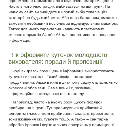
оформлення гармоніювало з оздобленням приміщення.
Часто в його ілюстраціях відбивається назва групи. На
нашому сайті ви знайдете широкий вибір товарів цієї
категорії на будь-який смак. Або ж, за бажанням, зможете
замовити необхідний посібник за індивідуальним макетом.
Також для нього характерна наявність пластикових
кишень форматів А4 або А5 для оперативного оновлення
інформації.
Як оформити куточок молодшого
вихователя: поради й пропозиції
Іноді як зразок розміщення інформації використовують
куточок вихователя. Такий підхід – не завжди
продуктивний. Адже в няні в дитячому садку є власні, чітко
окреслені обов'язки. Саме вони і є, зазвичай,
інформаційною складовою цього стенду.
Наприклад, часто на ньому розміщують порядок
прибирання в групі. Тут прописується приблизний
алгоритм і часові межі прибирання спальні, ігрової зони,
зони вживання їжі, туалету тощо. А також – санітарна
обробка іграшок і вертикальних поверхонь у приміщенні.