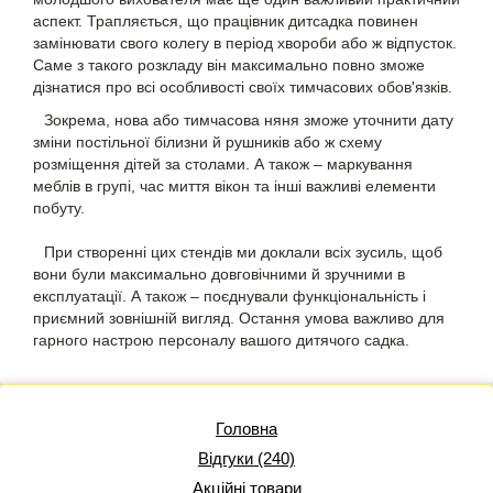
аспект. Трапляється, що працівник дитсадка повинен
замінювати свого колегу в період хвороби або ж відпусток.
Саме з такого розкладу він максимально повно зможе
дізнатися про всі особливості своїх тимчасових обов'язків.
Зокрема, нова або тимчасова няня зможе уточнити дату
зміни постільної білизни й рушників або ж схему
розміщення дітей за столами. А також – маркування
меблів в групі, час миття вікон та інші важливі елементи
побуту.
При створенні цих стендів ми доклали всіх зусиль, щоб
вони були максимально довговічними й зручними в
експлуатації. А також – поєднували функціональність і
приємний зовнішній вигляд. Остання умова важливо для
гарного настрою персоналу вашого дитячого садка.
Головна
Відгуки (240)
Акційні товари