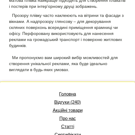
матова плівка найкраще підходять для створення плакатів
і постерів при інтер'єрному друці зображень.
Прозору плівку часто наклеюють на вітрини та фасади з
вікнами. А надпрозору глянсову – для декорування
скляних поверхонь всередині приміщення крамниці чи
офісу. Перфоровану використовують для нанесення
реклами на громадський транспорт і поверхню житлових
будинків.
Ми пропонуємо вам широкий вибір можливостей для
створення унікальної реклами, яка буде ідеально
виглядати в будь-яких умовах.
Головна
Відгуки (240)
Акційні товари
Про нас
Статті
Сертифікати