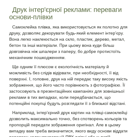
Друк інтер'єрної реклами: переваги
основи-плівки
Самоклейка плівка, яка використовується як полотно для
друку, дозволяє декорувати будь-який елемент інтер'єру.
Вона легко наклеюється на скло, пластик, дерево, метал,
бетон та інші матеріали. При цьому вона куди більш
довговічна ніж шпалери з паперу, бо добре протистоїть
механічним пошкодженням.
Ще одним її плюсом є екологічність матеріалу й
можливість без слідів відірвати, при необхідності, її від
поверхні. І, головне, друк на ній передає таку високу якість
зображення, що його часто порівнюють з фотографією. Її
застосовують в презентаційних кампаніях для зовнішньої
реклами в тих випадках, коли передбачається, що
потенційні покупці будуть розглядати її з близької відстані.
Наприклад, інтер'єрний друк картин на плівці-самоклейці
дозволить максимально точно, без спотворень кольорів та
пропорцій передати зображення оригінал. Але в цьому
випадку вам треба визначитися, якого виду основи віддати