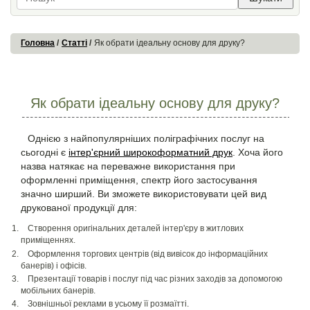
Головна
Статті
Як обрати ідеальну основу для друку?
Як обрати ідеальну основу для друку?
Однією з найпопулярніших поліграфічних послуг на
сьогодні є
інтер'єрний широкоформатний друк
. Хоча його
назва натякає на переважне використання при
оформленні приміщення, спектр його застосування
значно ширший. Ви зможете використовувати цей вид
друкованої продукції для:
Створення оригінальних деталей інтер'єру в житлових
приміщеннях.
Оформлення торгових центрів (від вивісок до інформаційних
банерів) і офісів.
Презентації товарів і послуг під час різних заходів за допомогою
мобільних банерів.
Зовнішньої реклами в усьому її розмаїтті.