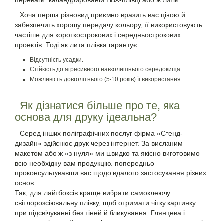
переваги: каландрированій ПВХ-плівці або ж литій.
Хоча перша різновид приємно вразить вас ціною й
забезпечить хорошу передачу кольору, її використовують
частіше для короткострокових і середньострокових
проектів. Тоді як лита плівка гарантує:
Відсутність усадки.
Стійкість до агресивного навколишнього середовища.
Можливість довголітнього (5-10 років) її використання.
Як дізнатися більше про те, яка
основа для друку ідеальна?
Серед інших поліграфічних послуг фірма «Стенд-
дизайн» здійснює друк через інтернет. За висланим
макетом або ж «з нуля» ми швидко та якісно виготовимо
всю необхідну вам продукцію, попередньо
проконсультувавши вас щодо вдалого застосування різних
основ.
Так, для лайтбоксів краще вибрати самоклеючу
світлорозсіювальну плівку, щоб отримати чітку картинку
при підсвічуванні без тіней й бликування. Глянцева і