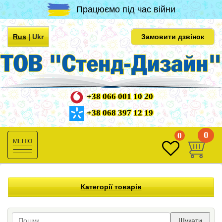
Працюємо під час війни
Rus
|
Ukr
Замовити дзвінок
+38 066 001 10 20
+38 068 397 12 19
0
0
Toggle
navigation
Категорії товарів
Шукати