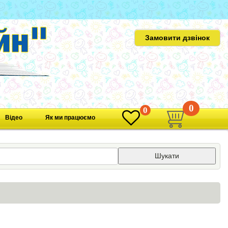
Замовити дзвінок
0
0
Відео
Як ми працюємо
Шукати