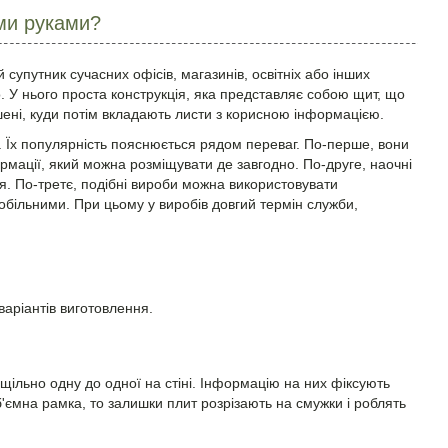
ми руками?
супутник сучасних офісів, магазинів, освітніх або інших
. У нього проста конструкція, яка представляє собою щит, що
ишені, куди потім вкладають листи з корисною інформацією.
 Їх популярність пояснюється рядом переваг. По-перше, вони
рмації, який можна розміщувати де завгодно. По-друге, наочні
. По-третє, подібні вироби можна використовувати
мобільними. При цьому у виробів довгий термін служби,
аріантів виготовлення.
ільно одну до одної на стіні. Інформацію на них фіксують
'ємна рамка, то залишки плит розрізають на смужки і роблять