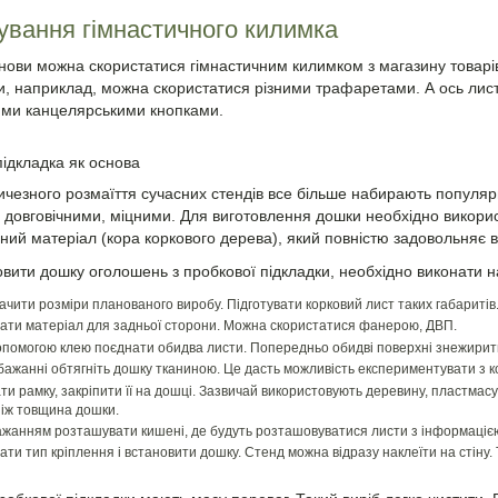
ування гімнастичного килимка
снови можна скористатися гімнастичним килимком з магазину товарів
и, наприклад, можна скористатися різними трафаретами. А ось лис
ми канцелярськими кнопками.
ідкладка як основа
чезного розмаїття сучасних стендів все більше набирають популярніс
 довговічними, міцними. Для виготовлення дошки необхідно викорис
ний матеріал (кора коркового дерева), який повністю задовольняє в
вити дошку оголошень з пробкової підкладки, необхідно виконати н
ачити розміри планованого виробу. Підготувати корковий лист таких габаритів
ати матеріал для задньої сторони. Можна скористатися фанерою, ДВП.
опомогою клею поєднати обидва листи. Попередньо обидві поверхні знежирит
бажанні обтягніть дошку тканиною. Це дасть можливість експериментувати з 
ти рамку, закріпити її на дошці. Зазвичай використовують деревину, пластмас
ніж товщина дошки.
ажанням розташувати кишені, де будуть розташовуватися листи з інформацією
ати тип кріплення і встановити дошку. Стенд можна відразу наклеїти на стіну. 