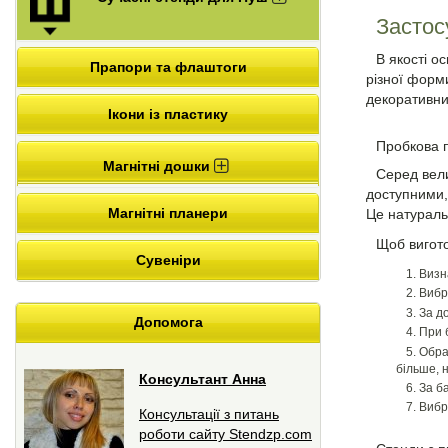
Застос
В якості о
Прапори та флаштоги
різної форм
декоративни
Ікони із пластику
Пробкова п
Магнітні дошки
Серед вели
доступними,
Магнітні планери
Це натураль
Щоб вигото
Сувеніри
Визн
Вибр
За д
Допомога
При 
Обра
більше, 
Консультант Анна
За б
Вибр
Консультації з питань
роботи сайту Stendzp.com