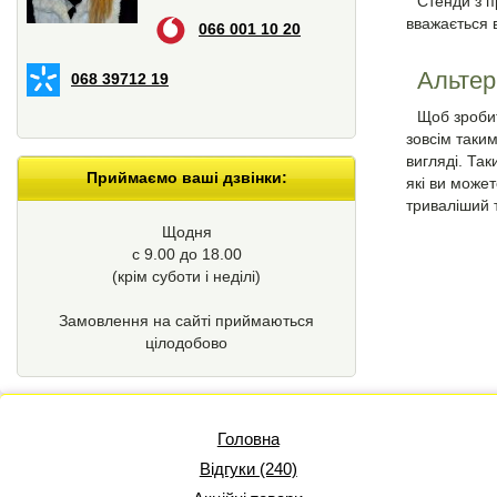
Стенди з п
вважається 
066 001 10 20
Альтер
068 39712 19
Щоб зробит
зовсім таки
вигляді. Так
Приймаємо ваші дзвінки:
які ви може
триваліший т
Щодня
с 9.00 до 18.00
(крім суботи і неділі)
Замовлення на сайті приймаються
цілодобово
Головна
Відгуки (240)