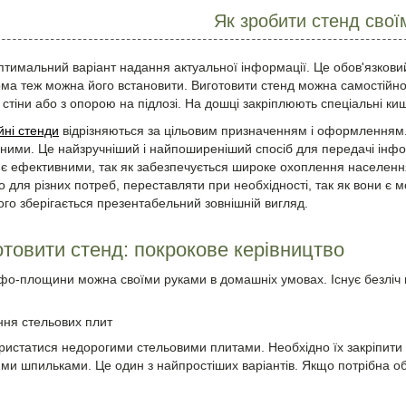
Як зробити стенд свої
птимальний варіант надання актуальної інформації. Це обов'язковий 
ома теж можна його встановити. Виготовити стенд можна самостійно
 стіни або з опорою на підлозі. На дошці закріплюють спеціальні к
йні стенди
відрізняються за цільовим призначенням і оформленням.
ьними. Це найзручніший і найпоширеніший спосіб для передачі інфо
є ефективними, так як забезпечується широке охоплення населення
 для різних потреб, переставляти при необхідності, так як вони є 
ого зберігається презентабельний зовнішній вигляд.
отовити стенд: покрокове керівництво
фо-площини можна своїми руками в домашніх умовах. Існує безліч в
ння стельових плит
истатися недорогими стельовими плитами. Необхідно їх закріпити щ
ми шпильками. Це один з найпростіших варіантів. Якщо потрібна об