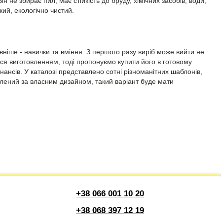
н не збирає пил, має стійкість до бруду, хімічних засобів, води,
ий, екологічно чистий.
вніше - навички та вміння. З першого разу виріб може вийти не
ися виготовленням, тоді пропонуємо купити його в готовому
інансів. У каталозі представлено сотні різноманітних шаблонів,
блений за власним дизайном, такий варіант буде мати
+38 066 001 10 20
+38 068 397 12 19