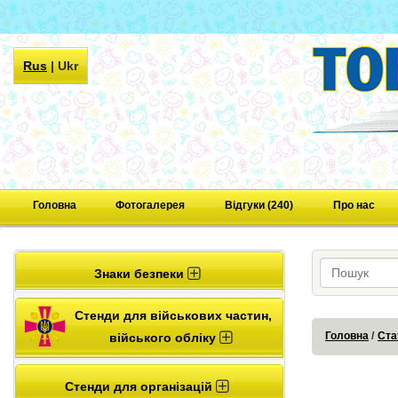
Rus
|
Ukr
Головна
Фотогалерея
Відгуки (240)
Про нас
Знаки безпеки
Стенди для військових частин,
Головна
Ста
війського обліку
Стенди для організацій