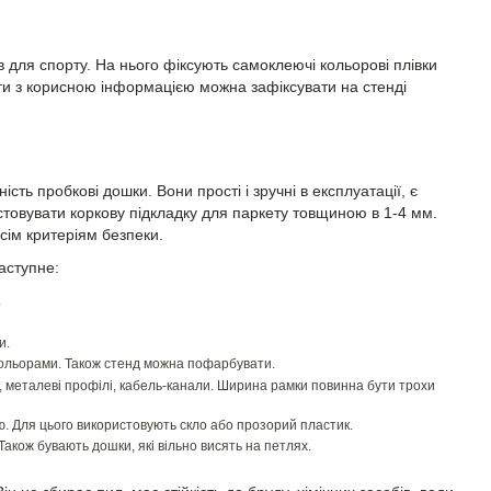
 для спорту. На нього фіксують самоклеючі кольорові плівки
ти з корисною інформацією можна зафіксувати на стенді
ть пробкові дошки. Вони прості і зручні в експлуатації, є
товувати коркову підкладку для паркету товщиною в 1-4 мм.
сім критеріям безпеки.
аступне:
.
и.
кольорами. Також стенд можна пофарбувати.
у, металеві профілі, кабель-канали. Ширина рамки повинна бути трохи
. Для цього використовують скло або прозорий пластик.
Також бувають дошки, які вільно висять на петлях.