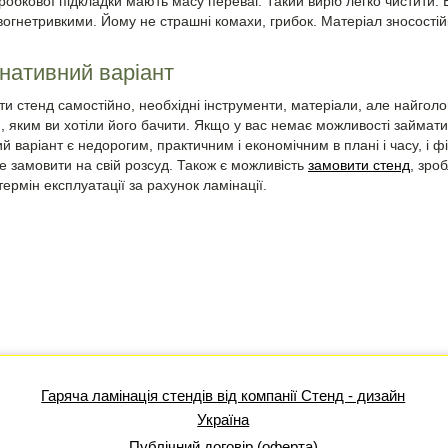
робкової підкладки мають масу переваг. Такий виріб легко чистити. Ві
вогнетривкими. Йому не страшні комахи, грибок. Матеріал зносостійк
нативний варіант
и стенд самостійно, необхідні інструменти, матеріали, але найголо
м, яким ви хотіли його бачити. Якщо у вас немає можливості займат
ий варіант є недорогим, практичним і економічним в плані і часу, і ф
те замовити на свій розсуд. Також є можливість
замовити стенд
, зро
ермін експлуатації за рахунок ламінації.
Гаряча ламінація стендів від компанії Стенд - дизайн
Україна
Публічний договір (оферта)