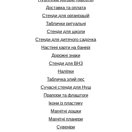
Доставка та оплата
Стенди для організацій
Таблички ритуальні
Стенди для школи
Стенди для дитячого садочка
Настінні карти на банері
Дорожні знаки
Стенди для ВНЗ
Наліпки
Табличка злий пес
Сучасні стенди для Нуш
Прапори та флаштоги
Ікони із пластику
Магнітні дошки
Магнітні планери
Сувеніри