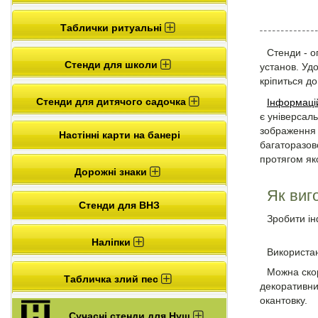
Таблички ритуальні
Стенди - о
Стенди для школи
установ. Уд
кріпиться до
Стенди для дитячого садочка
Інформаці
є універсал
зображення 
Настінні карти на банері
багаторазово
протягом як
Дорожні знаки
Як виг
Стенди для ВНЗ
Зробити ін
Наліпки
Використа
Можна скор
Табличка злий пес
декоративни
окантовку.
Сучасні стенди для Нуш