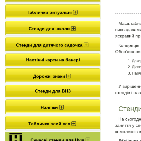
Таблички ритуальні
Масштабна 
Стенди для школи
викладачами
яскравий при
Стенди для дитячого садочка
Концепція 
Обов’язковою
Настінні карти на банері
Докор
Дієв
Наоч
Дорожні знаки
У вирішенн
Стенди для ВНЗ
стендів і п
Наліпки
Стенди
На сьогодн
Табличка злий пес
заняття у сп
комплексів 
Сучасні стенди для Нуш