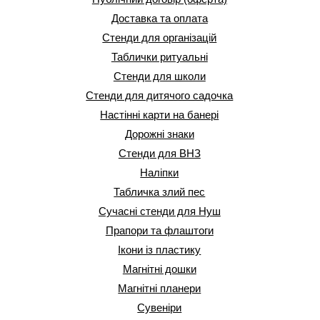
Доставка та оплата
Стенди для організацій
Таблички ритуальні
Стенди для школи
Стенди для дитячого садочка
Настінні карти на банері
Дорожні знаки
Стенди для ВНЗ
Наліпки
Табличка злий пес
Сучасні стенди для Нуш
Прапори та флаштоги
Ікони із пластику
Магнітні дошки
Магнітні планери
Сувеніри