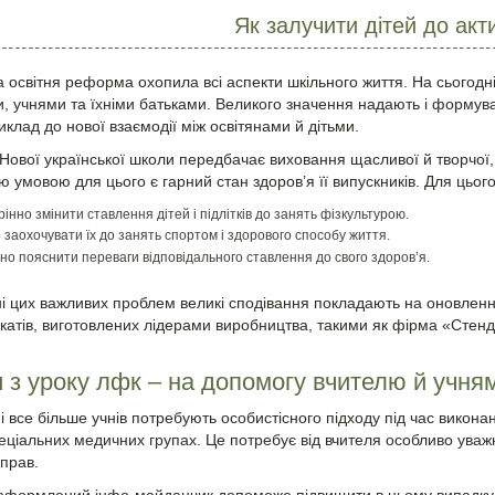
Як залучити дітей до акт
освітня реформа охопила всі аспекти шкільного життя. На сьогодн
, учнями та їхніми батьками. Великого значення надають і формув
клад до нової взаємодії між освітянами й дітьми.
Нової української школи передбачає виховання щасливої й творчої, 
 умовою для цього є гарний стан здоров’я її випускників. Для цього
інно змінити ставлення дітей і підлітків до занять фізкультурою.
о заохочувати їх до занять спортом і здорового способу життя.
но пояснити переваги відповідального ставлення до свого здоров’я.
і цих важливих проблем великі сподівання покладають на оновленн
лакатів, виготовлених лідерами виробництва, такими як фірма «Стен
 з уроку лфк – на допомогу вчителю й учня
і все більше учнів потребують особистісного підходу під час викона
еціальних медичних групах. Це потребує від вчителя особливо уважн
вправ.