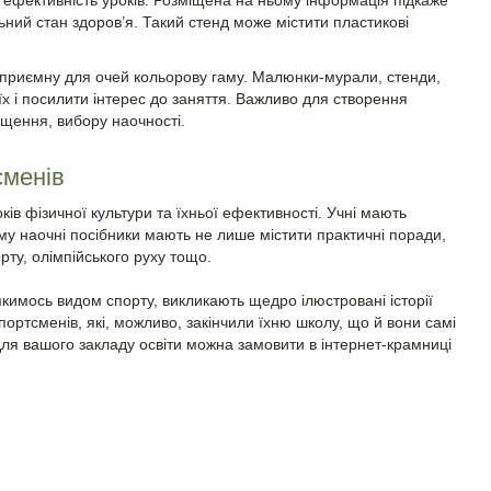
фективність уроків. Розміщена на ньому інформація підкаже
ьний стан здоров’я. Такий стенд може містити пластикові
 приємну для очей кольорову гаму. Малюнки-мурали, стенди,
 їх і посилити інтерес до заняття. Важливо для створення
щення, вибору наочності.
сменів
ів фізичної культури та їхньої ефективності. Учні мають
ому наочні посібники мають не лише містити практичні поради,
орту, олімпійського руху тощо.
 якимось видом спорту, викликають щедро ілюстровані історії
ортсменів, які, можливо, закінчили їхню школу, що й вони самі
 для вашого закладу освіти можна замовити в інтернет-крамниці