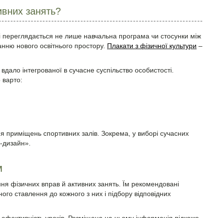
ивних занять?
і переглядається не лише навчальна програма чи стосунки між
анню нового освітнього простору.
Плакати з фізичної культури
–
вдало інтегрованої в сучасне суспільство особистості.
 варто:
я приміщень спортивних залів. Зокрема, у виборі сучасних
д-дизайн».
м
ння фізичних вправ й активних занять. Їм рекомендовані
ого ставлення до кожного з них і підбору відповідних