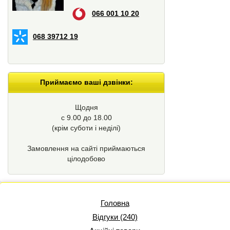
066 001 10 20
068 39712 19
Приймаємо ваші дзвінки:
Щодня
с 9.00 до 18.00
(крім суботи і неділі)
Замовлення на сайті приймаються
цілодобово
Головна
Відгуки (240)