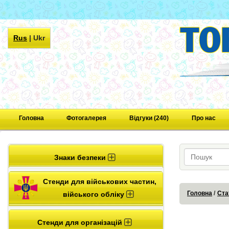
Rus
|
Ukr
Головна
Фотогалерея
Відгуки (240)
Про нас
Знаки безпеки
Стенди для військових частин,
Головна
Ста
війського обліку
Стенди для організацій