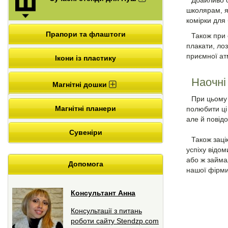
Дбайливо 
школярам, як
комірки для
Прапори та флаштоги
Також при 
плакати, лоз
приємної ат
Ікони із пластику
Наочні
Магнітні дошки
При цьому 
Магнітні планери
полюбити ці
але й повідо
Сувеніри
Також заці
успіху відо
або ж займал
Допомога
нашої фірми
Консультант Анна
Консультації з питань
роботи сайту Stendzp.com