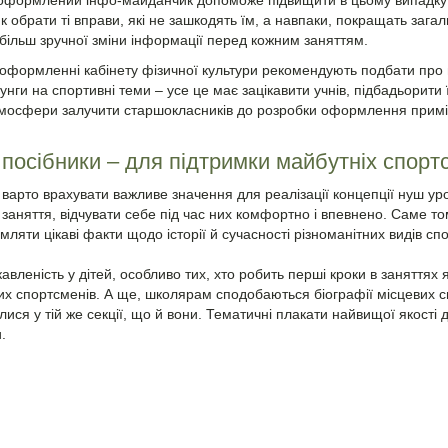
оформлений інфо-майданчик допоможе підвищити в цьому випадку е
 обрати ті вправи, які не зашкодять їм, а навпаки, покращать загал
 більш зручної зміни інформації перед кожним заняттям.
оформленні кабінету фізичної культури рекомендують подбати про
унги на спортивні теми – усе це має зацікавити учнів, підбадьорити
мосфери залучити старшокласників до розробки оформлення примі
 посібники – для підтримки майбутніх спорт
варто врахувати важливе значення для реалізації концепції нуш урок
 заняття, відчувати себе під час них комфортно і впевнено. Саме т
мляти цікаві факти щодо історії й сучасності різноманітних видів сп
кавленість у дітей, особливо тих, хто робить перші кроки в заняттях
мих спортсменів. А ще, школярам сподобаються біографії місцевих сп
ися у тій же секції, що й вони. Тематичні плакати найвищої якості
.