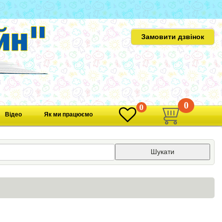
Замовити дзвінок
0
0
Відео
Як ми працюємо
Шукати