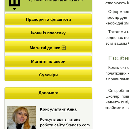
створюють і
Оформлення
простір для 
Прапори та флаштоги
необхідні зм
Також ми г
Ікони із пластику
водночас по
всім вашим
Магнітні дошки
Посібн
Магнітні планери
Комплект с
початкових 
Сувеніри
з правилами
Співробітн
Допомога
школярі пов
навчить їх в
знайомим і
Консультант Анна
Консультації з питань
роботи сайту Stendzp.com