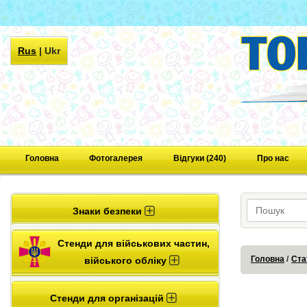
Rus
|
Ukr
Головна
Фотогалерея
Відгуки (240)
Про нас
Знаки безпеки
Стенди для військових частин,
Головна
Ста
війського обліку
Стенди для організацій