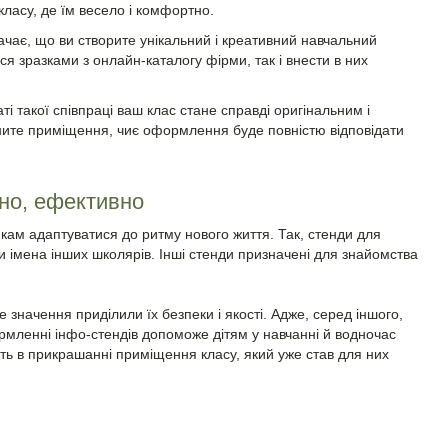
асу, де їм весело і комфортно.
ає, що ви створите унікальний і креативний навчальний
ся зразками з онлайн-каталогу фірми, так і внести в них
і такої співпраці ваш клас стане справді оригінальним і
ціните приміщення, чиє оформлення буде повністю відповідати
йно, ефективно
кам адаптуватися до ритму нового життя. Так, стенди для
и імена інших школярів. Інші стенди призначені для знайомства
 значення приділили їх безпеки і якості. Адже, серед іншого,
ормленні інфо-стендів допоможе дітям у навчанні й водночас
асть в прикрашанні приміщення класу, який уже став для них