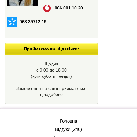
066 001 10 20
068 39712 19
Приймаємо ваші дзвінки:
Щодня
с 9.00 до 18.00
(крім суботи і неділі)
Замовлення на сайті приймаються
цілодобово
Головна
Відгуки (240)