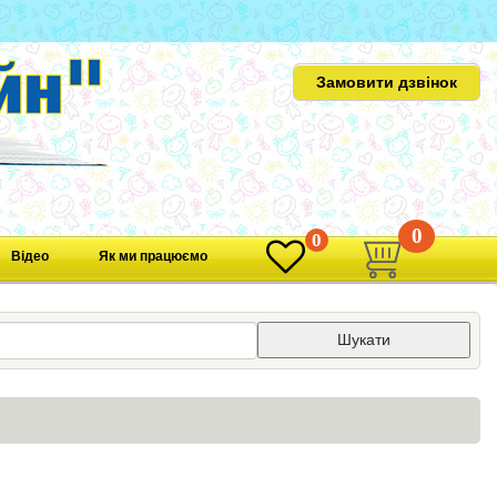
Замовити дзвінок
0
0
Відео
Як ми працюємо
Шукати