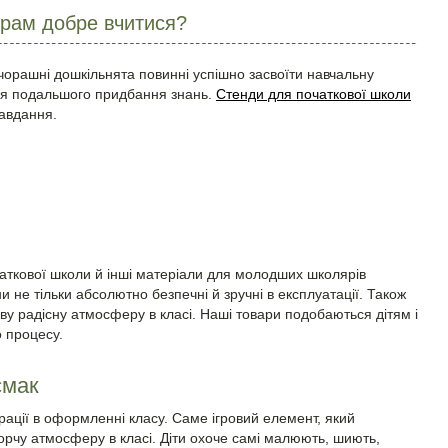
рам добре вчитися?
вчорашні дошкільнята повинні успішно засвоїти навчальну
для подальшого придбання знань.
Стенди для початкової школи
авдання.
аткової школи й інші матеріали для молодших школярів
и не тільки абсолютно безпечні й зручні в експлуатації. Також
у радісну атмосферу в класі. Наші товари подобаються дітям і
о процесу.
смак
рації в оформленні класу. Саме ігровий елемент, який
ворчу атмосферу в класі. Діти охоче самі малюють, шиють,