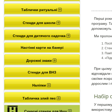
Таблички ритуальні
Перші роки
Стенди для школи
програму. Т
допоможуть 
Стенди для дитячого садочка
Ми пропон
Посі
Настінні карти на банері
Стен
Пам'
«Під
Дорожні знаки
При цьому 
Стенди для ВНЗ
відповідали 
своїми яскр
дорослим і 
Наліпки
Набір 
Табличка злий пес
У першому 
використову
Сучасні стенди для Нуш