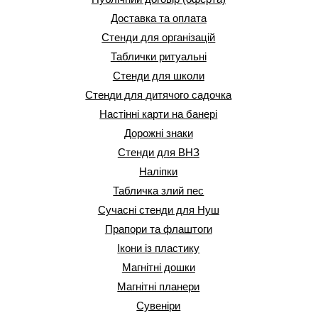
Доставка та оплата
Стенди для організацій
Таблички ритуальні
Стенди для школи
Стенди для дитячого садочка
Настінні карти на банері
Дорожні знаки
Стенди для ВНЗ
Наліпки
Табличка злий пес
Сучасні стенди для Нуш
Прапори та флаштоги
Ікони із пластику
Магнітні дошки
Магнітні планери
Сувеніри