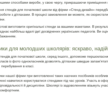
ншими способами вироби, у свою чергу, прикрашаючи приміщення кл
 стендів для початкової школи від фірми «Стенд-дизайн» передбач
роботи з дітлахами. В процесі замовлення ви можете, як скористати
іни.
отові виготовити оригінальні стенди за вашими макетами. В результат
єднає найбільш вдалі ідеї досвідчених українських педагогів. Ви о
 бажанням.
ики для молодших школярів: яскраво, наді
тендів для початкової школи, серед іншого, допоможе першокласни
класів із фото однокласників дозволять дітлахам швидше запам'ятат
 перебування в класі.
ики нашої фірми при виготовленні таких наочних посібників особливе
инні навчитися користуватися стендами під час уроків. Участь в оф
ідповідальності й дисципліни. Школярі із задоволенням візьмуть уч
 комфортним.