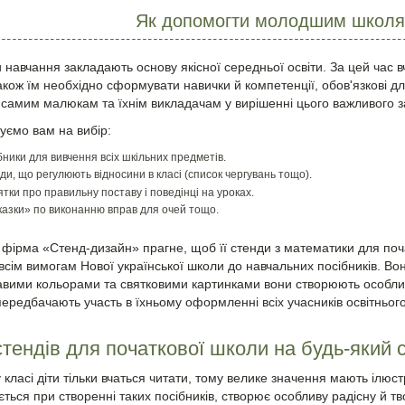
Як допомогти молодшим школя
 навчання закладають основу якісної середньої освіти. За цей час 
акож їм необхідно сформувати навички й компетенції, обов'язкові 
самим малюкам та їхнім викладачам у вирішенні цього важливого з
уємо вам на вибір:
бники для вивчення всіх шкільних предметів.
ди, що регулюють відносини в класі (список чергувань тощо).
ятки про правильну поставу і поведінці на уроках.
казки» по виконанню вправ для очей тощо.
фірма «Стенд-дизайн» прагне, щоб її стенди з математики для поч
всім вимогам Нової української школи до навчальних посібників. Вон
авими кольорами та святковими картинками вони створюють особлив
передбачають участь в їхньому оформленні всіх учасників освітньог
стендів для початкової школи на будь-який 
класі діти тільки вчаться читати, тому велике значення мають ілюст
ється при створенні таких посібників, створює особливу радісну й т