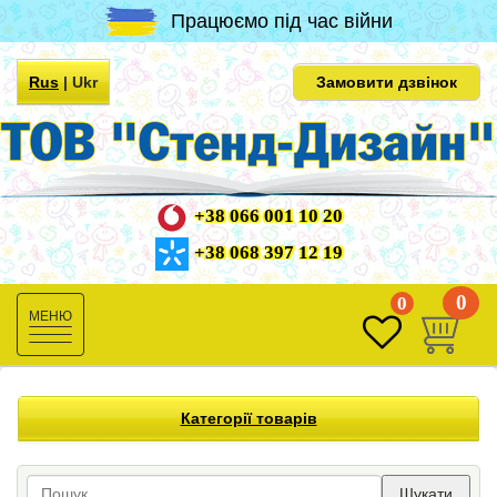
Працюємо під час війни
Rus
|
Ukr
Замовити дзвінок
+38 066 001 10 20
+38 068 397 12 19
0
0
Toggle
navigation
Категорії товарів
Шукати