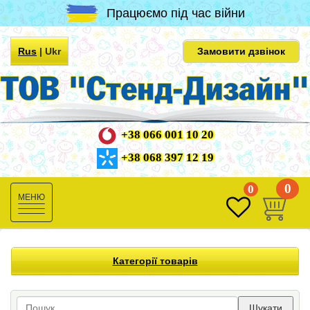
Працюємо під час війни
Rus
|
Ukr
Замовити дзвінок
+38 066 001 10 20
+38 068 397 12 19
0
0
Toggle
navigation
Категорії товарів
Шукати