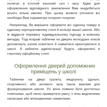
полягає в істотній економії сил і часу. Адже для
оформлення відповідного замовлення Вам знадобиться
всього кілька хвилин. При цьому можете уточнити всі
необхідні Вам параметри інтернет-покупки.
Наприклад, Ви вирішите оформити всі одиниці товару в
єдиному корпоративному стилі й кольорі вашої школи. Або
ж віддасте перевагу індивідуальному підходу в кожному
випадку. Тоді яскраві таблички на дверях
молодших класів
допоможуть учням освоїтися й навчитися орієнтуватися в
школі. А кабінети адміністрації будуть оформлені в
строгому офіційному стилі.
Оформлення дверей допоміжних
приміщень у школі
Таблички на двері туалету, медпункту, їдальні,
спортивного або актового залу також важливі для
функціонування школи. Усі вони повинні бути достатньо
помітними, щоб легко привертати увагу, з чітко виділеними
написами або впізнаваними символами.