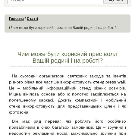
Головна
Статті
Чим може бути корисний прес волл Вашій родині і на роботі?
Чим може бути корисний прес волл
Вашій родині і на роботі?
На сьогодні організатори святкових заходів та івентів
різного рівня все частіше використовують
стенд press wall
.
Це – мобільний інформаційний стенд різних розмірів.
Міцна вінілова основа або ж полотно закріплюється на
полегшеному каркасі. Досить компактний і мобільний
стенд використовують для представницьких цілей і як
фотозона.
Він має ряд переваг, які роблять його особливо
привабливим в очах багатьох замовників. Це – зручний і
недорогий рекламний носій, максимально зручний при