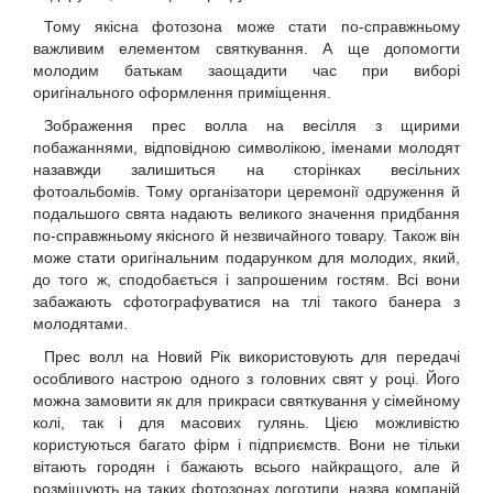
Тому якісна фотозона може стати по-справжньому
важливим елементом святкування. А ще допомогти
молодим батькам заощадити час при виборі
оригінального оформлення приміщення.
Зображення прес волла на весілля з щирими
побажаннями, відповідною символікою, іменами молодят
назавжди залишиться на сторінках весільних
фотоальбомів. Тому організатори церемонії одруження й
подальшого свята надають великого значення придбання
по-справжньому якісного й незвичайного товару. Також він
може стати оригінальним подарунком для молодих, який,
до того ж, сподобається і запрошеним гостям. Всі вони
забажають сфотографуватися на тлі такого банера з
молодятами.
Прес волл на Новий Рік використовують для передачі
особливого настрою одного з головних свят у році. Його
можна замовити як для прикраси святкування у сімейному
колі, так і для масових гулянь. Цією можливістю
користуються багато фірм і підприємств. Вони не тільки
вітають городян і бажають всього найкращого, але й
розміщують на таких фотозонах логотипи, назва компаній