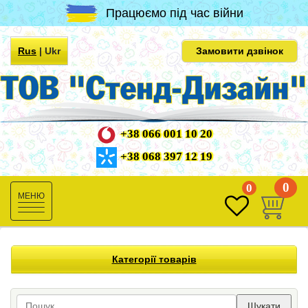
Працюємо під час війни
Rus
|
Ukr
Замовити дзвінок
+38 066 001 10 20
+38 068 397 12 19
0
0
Toggle
navigation
Категорії товарів
Шукати