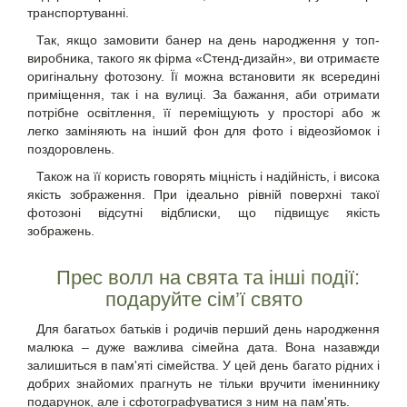
транспортуванні.
Так, якщо замовити банер на день народження у топ-
виробника, такого як фірма «Стенд-дизайн», ви отримаєте
оригінальну фотозону. Її можна встановити як всередині
приміщення, так і на вулиці. За бажання, аби отримати
потрібне освітлення, її переміщують у просторі або ж
легко заміняють на інший фон для фото і відеозйомок і
поздоровлень.
Також на її користь говорять міцність і надійність, і висока
якість зображення. При ідеально рівній поверхні такої
фотозоні відсутні відблиски, що підвищує якість
зображень.
Прес волл на свята та інші події:
подаруйте сім
’
ї свято
Для багатьох батьків і родичів перший день народження
малюка – дуже важлива сімейна дата. Вона назавжди
залишиться в пам'яті сімейства. У цей день багато рідних і
добрих знайомих прагнуть не тільки вручити імениннику
подарунок, але і сфотографуватися з ним на пам'ять.